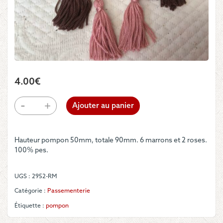
4.00
€
quantité
-
+
Ajouter au panier
de
Lot
de
Hauteur pompon 50mm, totale 90mm. 6 marrons et 2 roses.
8
100% pes.
Flochettes
roses
et
UGS :
2952-RM
marrons.
Catégorie :
Passementerie
Étiquette :
pompon