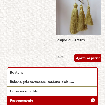
Les
options
peuvent
être
choisies
sur
la
page
du
Pompon or – 3 tailles
produit
1.60
€
Ajouter au panier
Boutons
Rubans, galons, tresses, cordons, biais……
Écussons – motifs
Passementerie