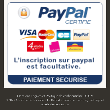
Mentions Légales et Politique de confidentialité
|
C.G.V
©2022 Mercerie de la vieille ville Belfort - mercerie, couture, metrage et
objets de décoration