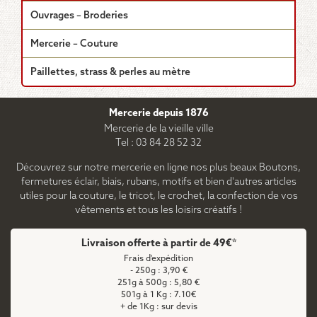
Ouvrages – Broderies
Mercerie – Couture
Paillettes, strass & perles au mètre
Mercerie depuis 1876
Mercerie de la vieille ville
Tel : 03 84 28 52 32
Découvrez sur notre mercerie en ligne nos plus beaux Boutons,
fermetures éclair, biais, rubans, motifs et bien d'autres articles
utiles pour la couture, le tricot, le crochet, la confection de vos
vêtements et tous les loisirs créatifs !
Livraison offerte à partir de 49€*
Frais d'expédition
- 250g : 3,90 €
251g à 500g : 5,80 €
501g à 1 Kg : 7.10€
+ de 1Kg : sur devis