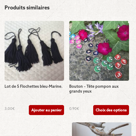
Produits similaires
Lot de 5 Flochettes bleu-Marine.
Bouton – Tête pompon aux
grands yeux
Ce
3.00
€
0.90
€
Ajouter au panier
Choix des options
produit
a
plusieurs
variations.