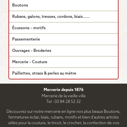
variations.
Boutons
Les
options
Rubans, galons, tresses, cordons, biais……
peuvent
être
Écussons – motifs
choisies
sur
Passementerie
la
page
Ouvrages – Broderies
du
produit
Mercerie – Couture
Paillettes, strass & perles au mètre
Mercerie depuis 1876
Mercerie de la vieille ville
Tel : 03 84 28 52 32
Découvrez sur notre mercerie en ligne nos plus beaux Boutons,
fermetures éclair, biais, rubans, motifs et bien d'autres articles
utiles pour la couture, le tricot, le crochet, la confection de vos