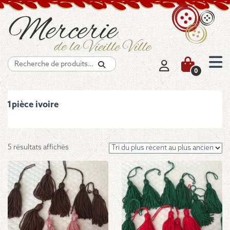
Recherche
0
1pièce ivoire
Trié
5 résultats affichés
du
plus
récent
au
plus
ancien