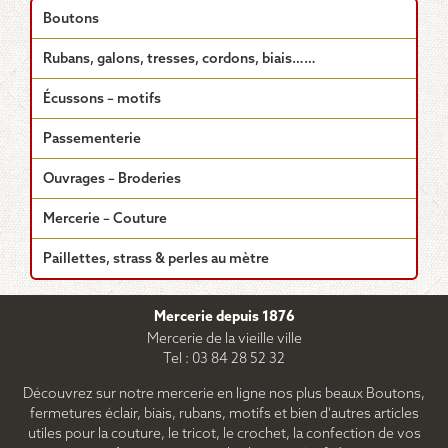
variations.
Boutons
Les
options
Rubans, galons, tresses, cordons, biais……
peuvent
être
Écussons – motifs
choisies
sur
Passementerie
la
page
Ouvrages – Broderies
du
produit
Mercerie – Couture
Paillettes, strass & perles au mètre
Mercerie depuis 1876
Mercerie de la vieille ville
Tel : 03 84 28 52 32
Découvrez sur notre mercerie en ligne nos plus beaux Boutons,
fermetures éclair, biais, rubans, motifs et bien d'autres articles
utiles pour la couture, le tricot, le crochet, la confection de vos