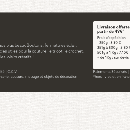
Livraison offerte
partir de 49€*
Frais d'expédition
- 250g : 3,90 €
nos plus beaux Boutons, fermetures éclair,
251g à 500g : 5,80 
cles utiles pour la couture, le tricot, le crochet,
501g à 1 Kg : 7.10€
s loisirs créatifs !
+ de 1Kg : sur devis
ité
|
C.G.V
Paiements Sécurisés
|
ercerie, couture, metrage et objets de décoration
*hors livres et en fran