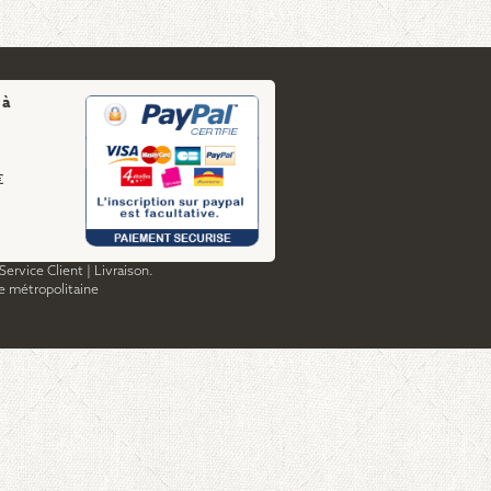
 à
€
Service Client
|
Livraison.
ce métropolitaine