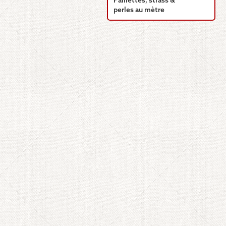
Paillettes, strass &
perles au mètre