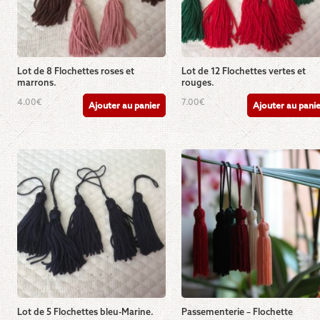
Lot de 8 Flochettes roses et
Lot de 12 Flochettes vertes et
marrons.
rouges.
4.00
€
7.00
€
Ajouter au panier
Ajouter au pani
Lot de 5 Flochettes bleu-Marine.
Passementerie – Flochette