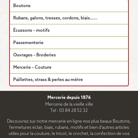
variations.
Boutons
Les
options
Rubans, galons, tresses, cordons, biais……
peuvent
être
Écussons – motifs
choisies
sur
Passementerie
la
page
Ouvrages – Broderies
du
produit
Mercerie – Couture
Paillettes, strass & perles au mètre
Mercerie depuis 1876
Mercerie de la vieille ville
Tel : 03 84 28 52 32
Découvrez sur notre mercerie en ligne nos plus beaux Boutons,
fermetures éclair, biais, rubans, motifs et bien d'autres articles
utiles pour la couture, le tricot, le crochet, la confection de vos