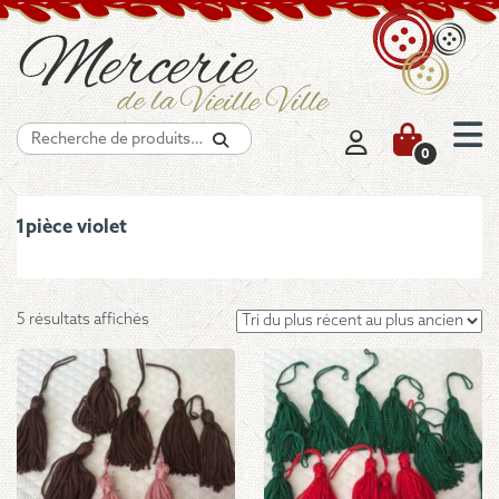
Recherche
0
1pièce violet
Trié
5 résultats affichés
du
plus
récent
au
plus
ancien