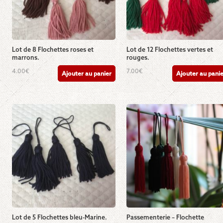
Lot de 8 Flochettes roses et
Lot de 12 Flochettes vertes et
marrons.
rouges.
4.00
€
7.00
€
Ajouter au panier
Ajouter au pani
Lot de 5 Flochettes bleu-Marine.
Passementerie – Flochette