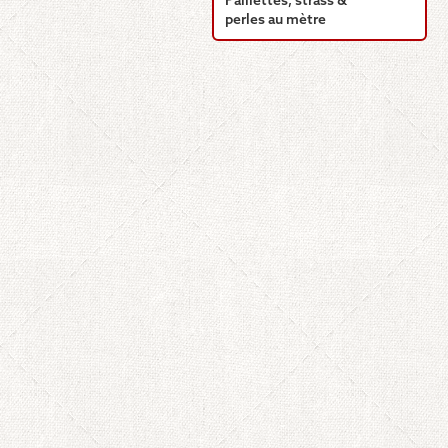
Paillettes, strass &
perles au mètre