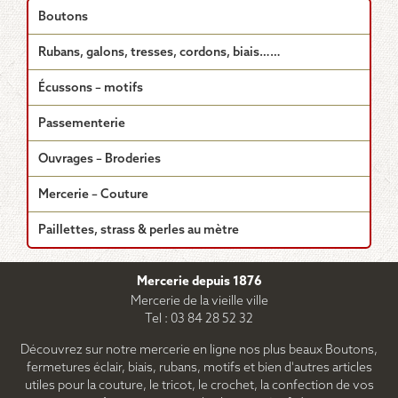
variations.
Boutons
Les
options
Rubans, galons, tresses, cordons, biais……
peuvent
être
Écussons – motifs
choisies
sur
Passementerie
la
page
Ouvrages – Broderies
du
produit
Mercerie – Couture
Paillettes, strass & perles au mètre
Mercerie depuis 1876
Mercerie de la vieille ville
Tel : 03 84 28 52 32
Découvrez sur notre mercerie en ligne nos plus beaux Boutons,
fermetures éclair, biais, rubans, motifs et bien d'autres articles
utiles pour la couture, le tricot, le crochet, la confection de vos