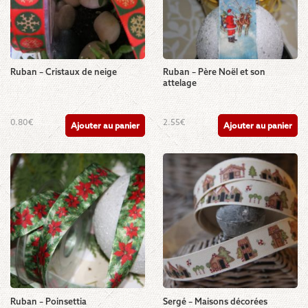
Ruban – Cristaux de neige
Ruban – Père Noël et son
attelage
0.80
€
2.55
€
Ajouter au panier
Ajouter au panier
Ruban – Poinsettia
Sergé – Maisons décorées