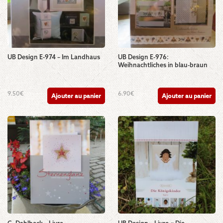
UB Design E-974 – Im Landhaus
UB Design E-976:
Weihnachtliches in blau-braun
9.50
€
6.90
€
Ajouter au panier
Ajouter au panier