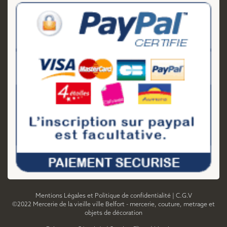
Mentions Légales et Politique de confidentialité
|
C.G.V
©2022 Mercerie de la vieille ville Belfort - mercerie, couture, metrage et
objets de décoration