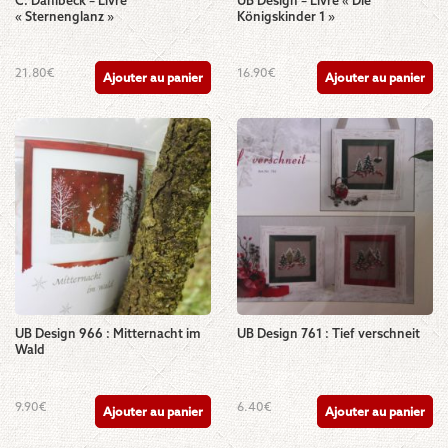
C. Dahlbeck – Livre
UB Design – Livre « Die
« Sternenglanz »
Königskinder 1 »
21.80
€
16.90
€
Ajouter au panier
Ajouter au panier
UB Design 966 : Mitternacht im
UB Design 761 : Tief verschneit
Wald
9.90
€
6.40
€
Ajouter au panier
Ajouter au panier