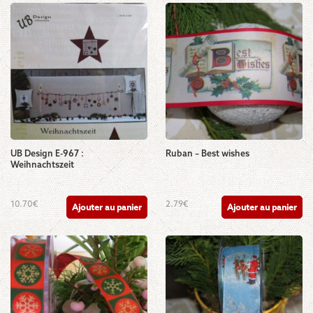
UB Design E-967 :
Ruban – Best wishes
Weihnachtszeit
10.70
€
2.79
€
Ajouter au panier
Ajouter au panier