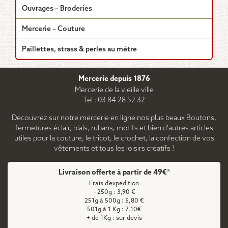
Ouvrages – Broderies
Mercerie – Couture
Paillettes, strass & perles au mètre
Mercerie depuis 1876
Mercerie de la vieille ville
Tel : 03 84 28 52 32
Découvrez sur notre mercerie en ligne nos plus beaux Boutons,
fermetures éclair, biais, rubans, motifs et bien d'autres articles
utiles pour la couture, le tricot, le crochet, la confection de vos
vêtements et tous les loisirs créatifs !
Livraison offerte à partir de 49€*
Frais d'expédition
- 250g : 3,90 €
251g à 500g : 5,80 €
501g à 1 Kg : 7.10€
+ de 1Kg : sur devis