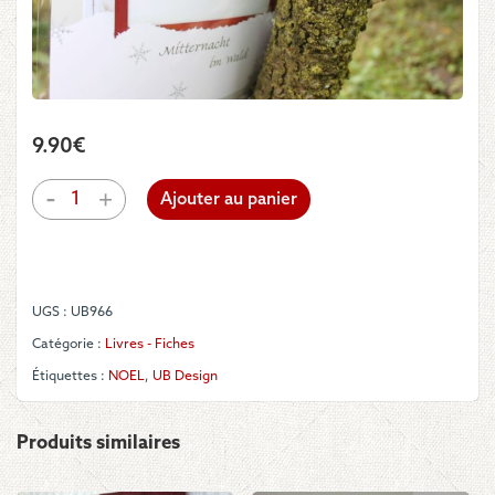
9.90
€
quantité
-
+
Ajouter au panier
de
UB
Design
966
:
UGS :
UB966
Mitternacht
im
Catégorie :
Livres - Fiches
Wald
Étiquettes :
NOEL
,
UB Design
Produits similaires