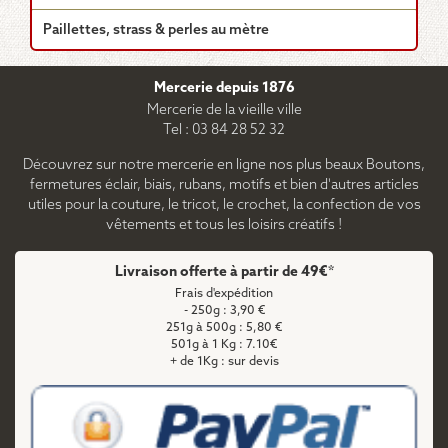
Paillettes, strass & perles au mètre
Mercerie depuis 1876
Mercerie de la vieille ville
Tel : 03 84 28 52 32
Découvrez sur notre mercerie en ligne nos plus beaux Boutons,
fermetures éclair, biais, rubans, motifs et bien d'autres articles
utiles pour la couture, le tricot, le crochet, la confection de vos
vêtements et tous les loisirs créatifs !
Livraison offerte à partir de 49€*
Frais d'expédition
- 250g : 3,90 €
251g à 500g : 5,80 €
501g à 1 Kg : 7.10€
+ de 1Kg : sur devis