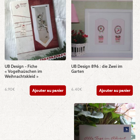
UB Design – Fiche
UB Design 896 : die Zwei im
« Vogelhaüschen im
Garten
Weihnachtskleid »
6.90
€
6.40
€
Ajouter au panier
Ajouter au panier