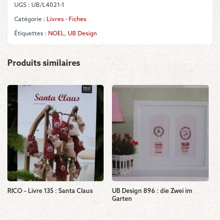
UGS :
UB/L4021-1
Königskinder
1"
Catégorie :
Livres - Fiches
Étiquettes :
NOEL
,
UB Design
Produits similaires
RICO – Livre 135 : Santa Claus
UB Design 896 : die Zwei im
Garten