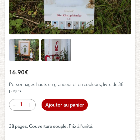
16.90
€
Personnages hauts en grandeur et en couleurs, livre de 38
pages.
quantité
-
+
Ajouter au panier
de
UB
Design
38 pages. Couverture souple. Prix à l'unité.
-
Livre
"Die