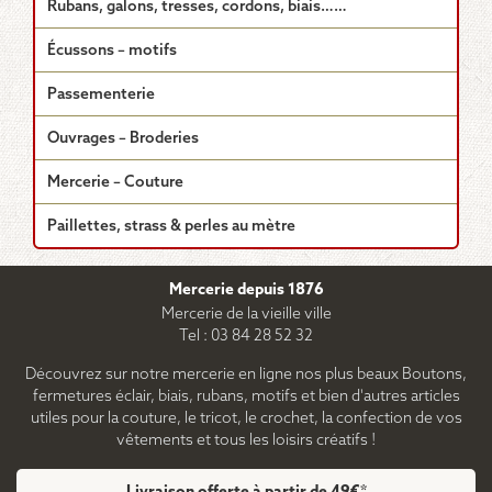
Rubans, galons, tresses, cordons, biais……
Écussons – motifs
Passementerie
Ouvrages – Broderies
Mercerie – Couture
Paillettes, strass & perles au mètre
Mercerie depuis 1876
Mercerie de la vieille ville
Tel : 03 84 28 52 32
Découvrez sur notre mercerie en ligne nos plus beaux Boutons,
fermetures éclair, biais, rubans, motifs et bien d'autres articles
utiles pour la couture, le tricot, le crochet, la confection de vos
vêtements et tous les loisirs créatifs !