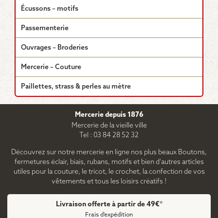
Écussons – motifs
Passementerie
Ouvrages – Broderies
Mercerie – Couture
Paillettes, strass & perles au mètre
Mercerie depuis 1876
Mercerie de la vieille ville
Tel : 03 84 28 52 32
Découvrez sur notre mercerie en ligne nos plus beaux Boutons,
fermetures éclair, biais, rubans, motifs et bien d'autres articles
utiles pour la couture, le tricot, le crochet, la confection de vos
vêtements et tous les loisirs créatifs !
Livraison offerte à partir de 49€*
Frais d'expédition