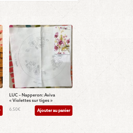
LUC – Napperon: Aviva
« Violettes sur tiges »
6.50
€
r
Ajouter au panier