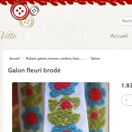
Accueil
Accueil
/
Rubans, galons, tresses, cordons, biais......
/
Galons
Galon fleuri brodé
1.8
quan
-
de
Galo
fleur
brod