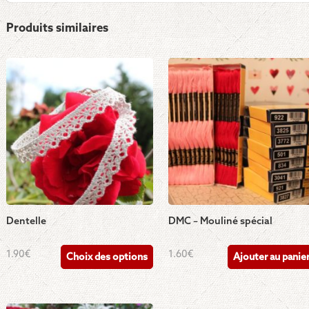
Produits similaires
Dentelle
DMC – Mouliné spécial
Ce
1.90
€
1.60
€
Choix des options
Ajouter au panie
produit
a
plusieurs