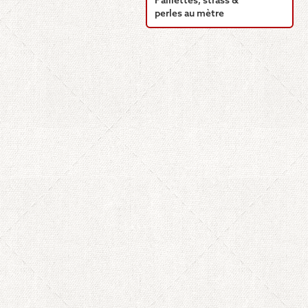
Paillettes, strass &
perles au mètre