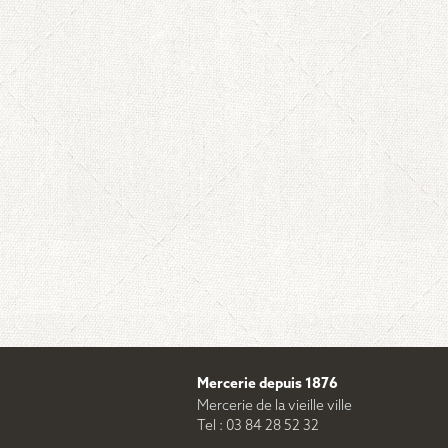
Mercerie depuis 1876
Mercerie de la vieille ville
Tel : 03 84 28 52 32