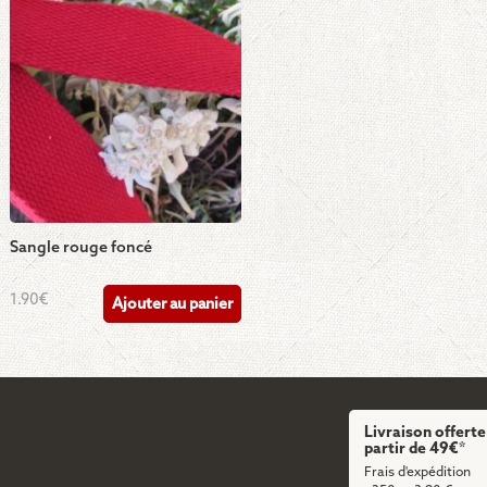
variations.
Les
options
peuvent
être
choisies
sur
la
page
du
Sangle rouge foncé
produit
1.90
€
Ajouter au panier
Livraison offerte
partir de 49€*
Frais d'expédition