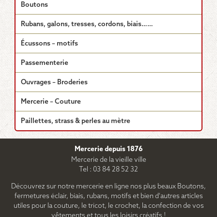
Boutons
Rubans, galons, tresses, cordons, biais……
Écussons – motifs
Passementerie
Ouvrages – Broderies
Mercerie – Couture
Paillettes, strass & perles au mètre
Mercerie depuis 1876
Mercerie de la vieille ville
Tel : 03 84 28 52 32
Découvrez sur notre mercerie en ligne nos plus beaux Boutons,
fermetures éclair, biais, rubans, motifs et bien d'autres articles
utiles pour la couture, le tricot, le crochet, la confection de vos
vêtements et tous les loisirs créatifs !