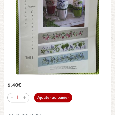
6.40
€
quantité
-
+
Ajouter au panier
de
UB
Design