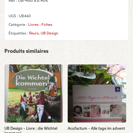
Réf : UB-460 à 6.40€
460
:
Schmuckbänder
UGS :
UB460
Gelegenheit
Catégorie :
Livres - Fiches
Étiquettes :
fleurs
,
UB Design
Produits similaires
UB Design – Livre : die Wichtel
Acufactum – Alle tage im advent