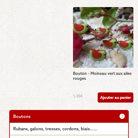
plusieurs
plusieurs
à
à
1.74€
1.44€
variations.
variations.
Les
Les
options
options
peuvent
peuvent
être
être
choisies
choisies
sur
sur
la
la
page
page
du
du
produit
produit
Bouton – Moineau vert aux ailes
rouges
1.35
€
Ajouter au panier
Boutons
Rubans, galons, tresses, cordons, biais……