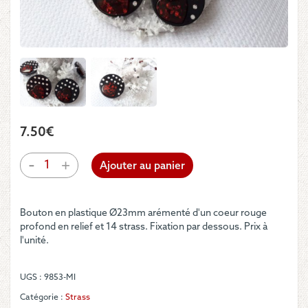
7.50
€
quantité
-
+
Ajouter au panier
de
Bouton
-
Bouton en plastique Ø23mm arémenté d'un coeur rouge
Rond
profond en relief et 14 strass. Fixation par dessous. Prix à
noir
l'unité.
avec
coeur
et
UGS :
9853-MI
strass
Catégorie :
Strass