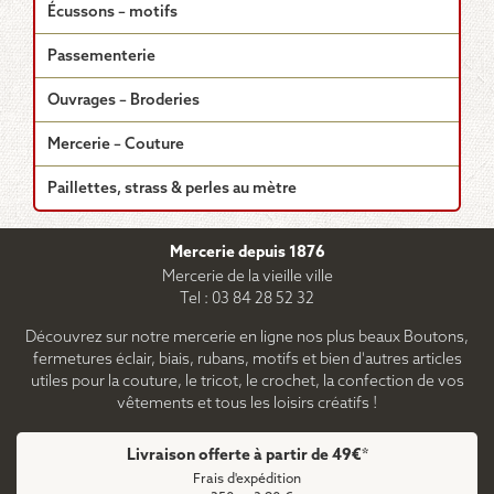
Écussons – motifs
Passementerie
Ouvrages – Broderies
Mercerie – Couture
Paillettes, strass & perles au mètre
Mercerie depuis 1876
Mercerie de la vieille ville
Tel : 03 84 28 52 32
Découvrez sur notre mercerie en ligne nos plus beaux Boutons,
fermetures éclair, biais, rubans, motifs et bien d'autres articles
utiles pour la couture, le tricot, le crochet, la confection de vos
vêtements et tous les loisirs créatifs !
Livraison offerte à partir de 49€*
Frais d'expédition