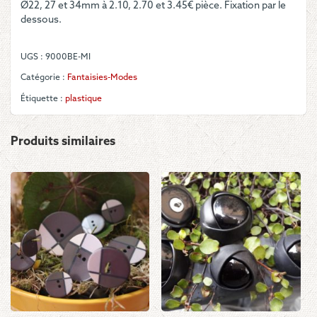
Ø22, 27 et 34mm à 2.10, 2.70 et 3.45€ pièce. Fixation par le
"Rosalie"
dessous.
beige
soirée
des
UGS :
9000BE-MI
années
30
Catégorie :
Fantaisies-Modes
Étiquette :
plastique
Produits similaires