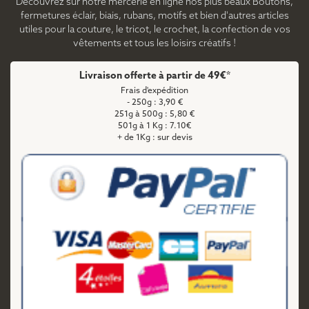
Découvrez sur notre mercerie en ligne nos plus beaux Boutons,
fermetures éclair, biais, rubans, motifs et bien d'autres articles
utiles pour la couture, le tricot, le crochet, la confection de vos
vêtements et tous les loisirs créatifs !
Livraison offerte à partir de 49€*
Frais d'expédition
- 250g : 3,90 €
251g à 500g : 5,80 €
501g à 1 Kg : 7.10€
+ de 1Kg : sur devis