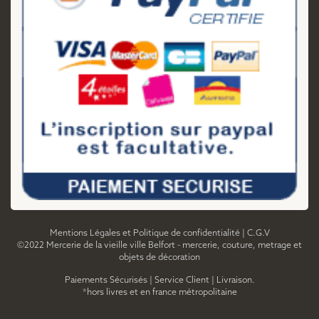
Mentions Légales et Politique de confidentialité
|
C.G.V
©2022 Mercerie de la vieille ville Belfort - mercerie, couture, metrage et
objets de décoration
Paiements Sécurisés
|
Service Client
|
Livraison.
*hors livres et en france métropolitaine