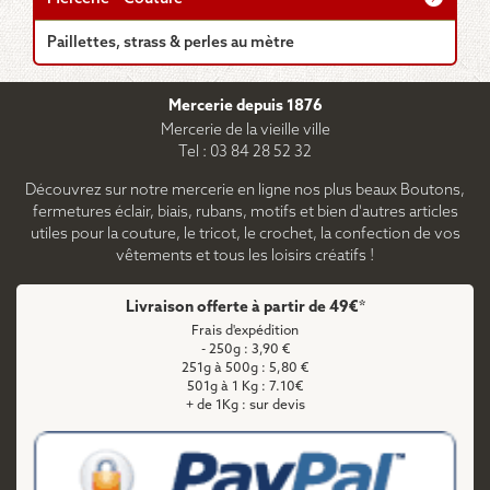
Paillettes, strass & perles au mètre
Mercerie depuis 1876
Mercerie de la vieille ville
Tel : 03 84 28 52 32
Découvrez sur notre mercerie en ligne nos plus beaux Boutons,
fermetures éclair, biais, rubans, motifs et bien d'autres articles
utiles pour la couture, le tricot, le crochet, la confection de vos
vêtements et tous les loisirs créatifs !
Livraison offerte à partir de 49€*
Frais d'expédition
- 250g : 3,90 €
251g à 500g : 5,80 €
501g à 1 Kg : 7.10€
+ de 1Kg : sur devis