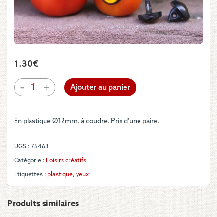
1.30
€
quantité
-
+
Ajouter au panier
de
Yeux
à
En plastique Ø12mm, à coudre. Prix d'une paire.
coudre
UGS :
75468
Catégorie :
Loisirs créatifs
Étiquettes :
plastique
,
yeux
Produits similaires