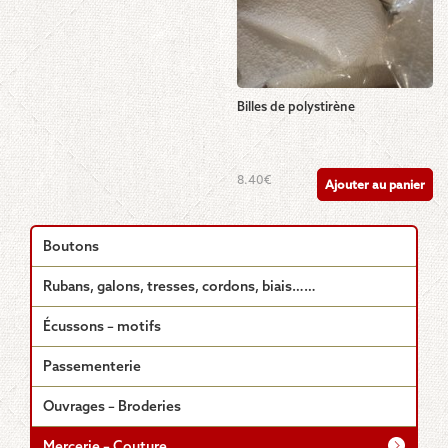
être
choisies
sur
la
page
Billes de polystirène
du
produit
8.40
€
Ajouter au panier
Boutons
Rubans, galons, tresses, cordons, biais……
Écussons – motifs
Passementerie
Ouvrages – Broderies
Mercerie – Couture