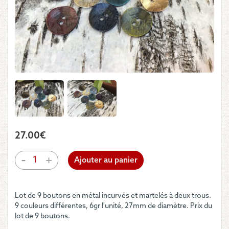
27.00
€
quantité
-
+
Ajouter au panier
de
Lot
9
Lot de 9 boutons en métal incurvés et martelés à deux trous.
boutons
9 couleurs différentes, 6gr l'unité, 27mm de diamètre. Prix du
en
lot de 9 boutons.
métal
de