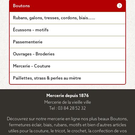
Boutons
Rubans, galons, tresses, cordons, biais……
Écussons – motifs
Passementerie
Ouvrages – Broderies
Mercerie – Couture
Paillettes, strass & perles au mètre
Mercerie depuis 1876
Mercerie de la vieille ville
Tel : 03 84 28 52 32
Découvrez sur notre mercerie en ligne nos plus beaux Boutons,
fermetures éclair, biais, rubans, motifs et bien d'autres articles
utiles pour la couture, le tricot, le crochet, la confection de vos