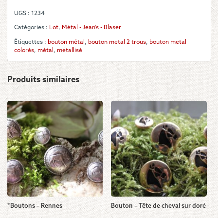
couleurs
UGS :
1234
différentes
Catégories :
Lot
,
Métal - Jean's - Blaser
Étiquettes :
bouton métal
,
bouton metal 2 trous
,
bouton metal
colorés
,
métal
,
métallisé
Produits similaires
*Boutons – Rennes
Bouton – Tête de cheval sur doré