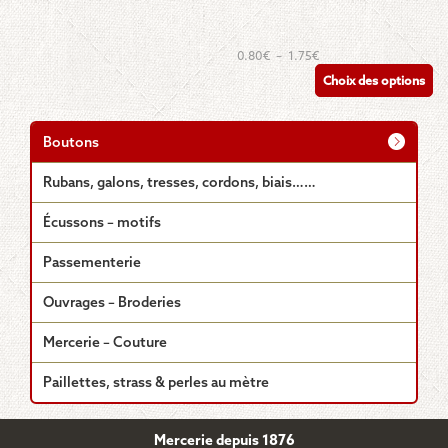
Ce
Plage
0.80
€
–
1.75
€
de
produit
Choix des options
prix :
a
0.80€
plusieurs
à
1.75€
variations.
Boutons
Les
options
Rubans, galons, tresses, cordons, biais……
peuvent
être
Écussons – motifs
choisies
sur
Passementerie
la
page
Ouvrages – Broderies
du
produit
Mercerie – Couture
Paillettes, strass & perles au mètre
Mercerie depuis 1876