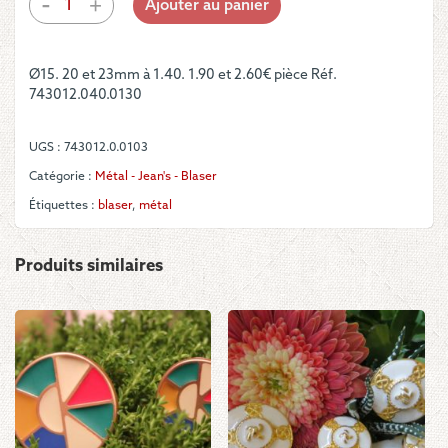
-
+
Ajouter au panier
de
2.60€
Bouton
-
Ø15. 20 et 23mm à 1.40. 1.90 et 2.60€ pièce Réf.
Blason
743012.040.0130
en
métal
noir
UGS :
743012.0.0103
et
argent
Catégorie :
Métal - Jean's - Blaser
Étiquettes :
blaser
,
métal
Produits similaires