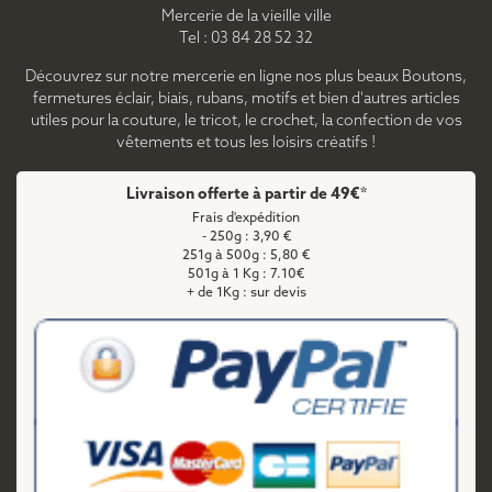
Mercerie de la vieille ville
Tel : 03 84 28 52 32
Découvrez sur notre mercerie en ligne nos plus beaux Boutons,
fermetures éclair, biais, rubans, motifs et bien d'autres articles
utiles pour la couture, le tricot, le crochet, la confection de vos
vêtements et tous les loisirs créatifs !
Livraison offerte à partir de 49€*
Frais d'expédition
- 250g : 3,90 €
251g à 500g : 5,80 €
501g à 1 Kg : 7.10€
+ de 1Kg : sur devis