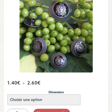
Plage
1.40
€
–
2.60
€
de
Dimension
prix :
1.40€
à
quantité