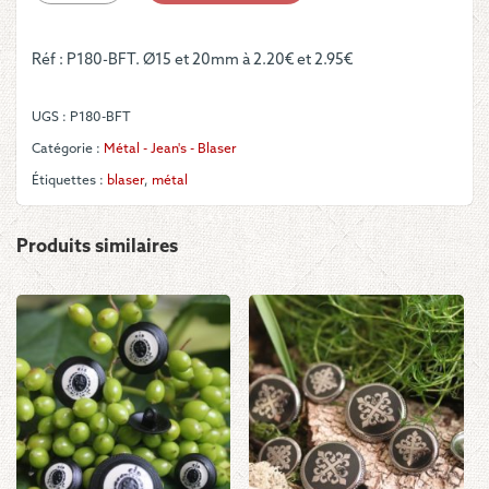
Boutons
-
Réf : P180-BFT. Ø15 et 20mm à 2.20€ et 2.95€
Blasons
UGS :
P180-BFT
Catégorie :
Métal - Jean's - Blaser
Étiquettes :
blaser
,
métal
Produits similaires