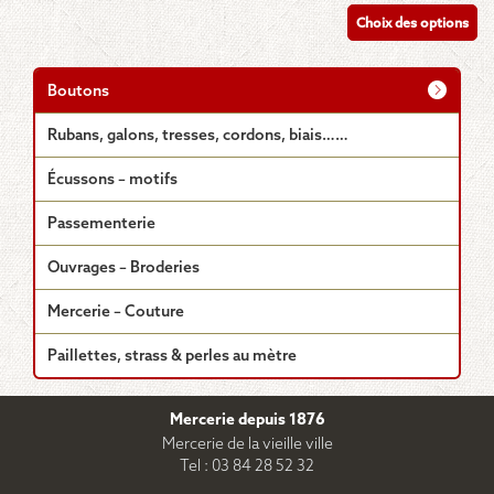
de
produit
Choix des options
prix :
a
7.50€
plusieurs
à
8.50€
variations.
Boutons
Les
options
Rubans, galons, tresses, cordons, biais……
peuvent
être
Écussons – motifs
choisies
sur
Passementerie
la
page
Ouvrages – Broderies
du
produit
Mercerie – Couture
Paillettes, strass & perles au mètre
Mercerie depuis 1876
Mercerie de la vieille ville
Tel : 03 84 28 52 32