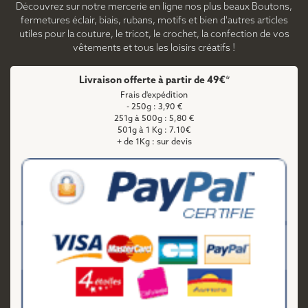
Découvrez sur notre mercerie en ligne nos plus beaux Boutons,
fermetures éclair, biais, rubans, motifs et bien d'autres articles
utiles pour la couture, le tricot, le crochet, la confection de vos
vêtements et tous les loisirs créatifs !
Livraison offerte à partir de 49€*
Frais d'expédition
- 250g : 3,90 €
251g à 500g : 5,80 €
501g à 1 Kg : 7.10€
+ de 1Kg : sur devis