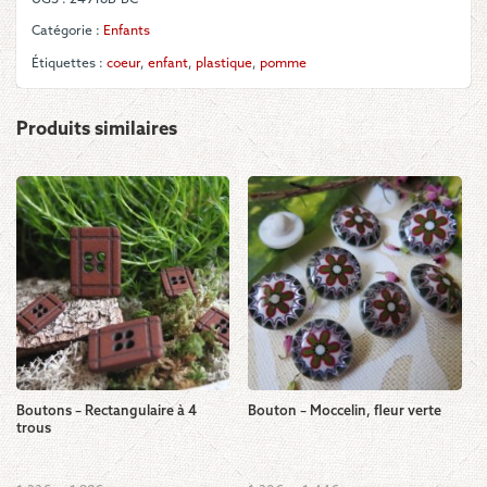
visage
rose
Catégorie :
Enfants
Étiquettes :
coeur
,
enfant
,
plastique
,
pomme
Produits similaires
Boutons – Rectangulaire à 4
Bouton – Moccelin, fleur verte
trous
Ce
Ce