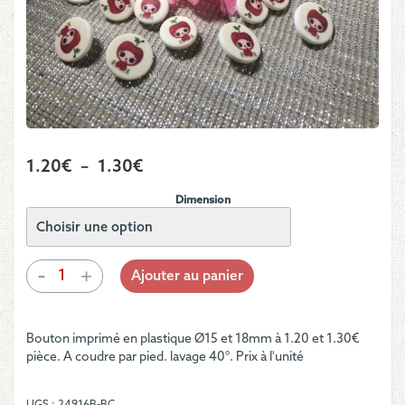
Plage
1.20
€
–
1.30
€
de
Dimension
prix :
1.20€
à
quantité
-
+
Ajouter au panier
de
1.30€
Bouton
-
Bouton imprimé en plastique Ø15 et 18mm à 1.20 et 1.30€
Petite
pièce. A coudre par pied. lavage 40°. Prix à l'unité
pomme
rouge
au
UGS :
24916B-BC