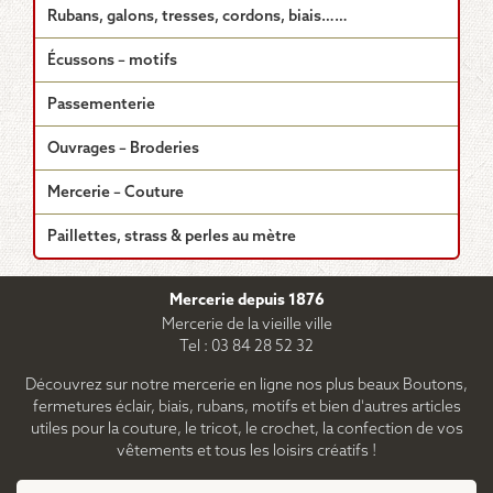
Rubans, galons, tresses, cordons, biais……
Écussons – motifs
Passementerie
Ouvrages – Broderies
Mercerie – Couture
Paillettes, strass & perles au mètre
Mercerie depuis 1876
Mercerie de la vieille ville
Tel : 03 84 28 52 32
Découvrez sur notre mercerie en ligne nos plus beaux Boutons,
fermetures éclair, biais, rubans, motifs et bien d'autres articles
utiles pour la couture, le tricot, le crochet, la confection de vos
vêtements et tous les loisirs créatifs !