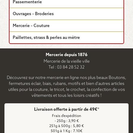
Passementerie
Ouvrages – Broderies
Mercerie – Couture
Paillettes, strass & perles au mètre
Mercerie depuis 1876
Mercerie de la vieille ville
Tel : 03 84 28 52 32
Découvrez sur notre mercerie en ligne nos plus beaux Boutons,
fermetures éclair, biais, rubans, motifs et bien d'autres articles
utiles pour la couture, le tricot, le crochet, la confection de vos
vêtements et tous les loisirs créatifs !
Livraison offerte à partir de 49€*
Frais d'expédition
- 250g : 3,90 €
251g à 500g : 5,80 €
501g à 1 Kg : 7.10€