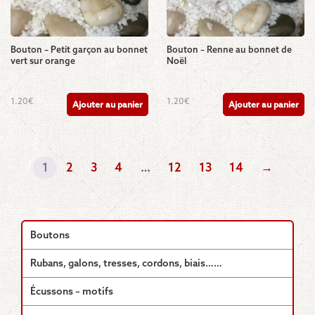
la
la
page
page
du
du
produit
produit
Bouton – Petit garçon au bonnet
Bouton – Renne au bonnet de
vert sur orange
Noël
1.20
€
1.20
€
Ajouter au panier
Ajouter au panier
1
2
3
4
…
12
13
14
→
Boutons
Rubans, galons, tresses, cordons, biais……
Écussons – motifs