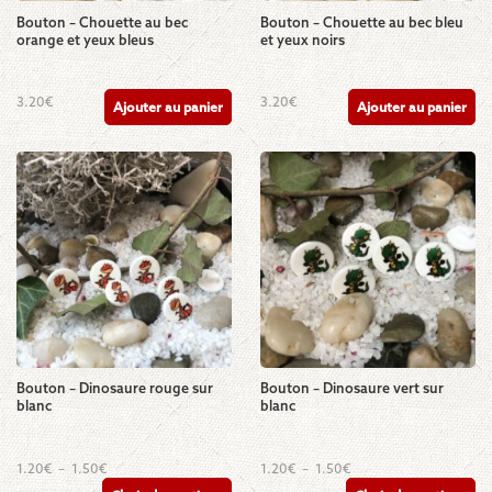
produit
produit
Bouton – Chouette au bec
Bouton – Chouette au bec bleu
orange et yeux bleus
et yeux noirs
3.20
€
3.20
€
Ajouter au panier
Ajouter au panier
Bouton – Dinosaure rouge sur
Bouton – Dinosaure vert sur
blanc
blanc
Ce
Ce
Plage
Plage
1.20
€
–
1.50
€
1.20
€
–
1.50
€
de
de
produit
produit