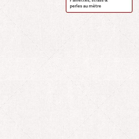
Paillettes, strass &
perles au mètre