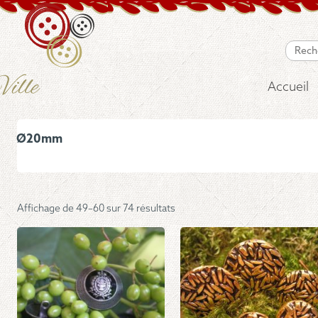
Accueil
Ø20mm
Trié
Affichage de 49–60 sur 74 résultats
du
plus
récent
au
plus
ancien