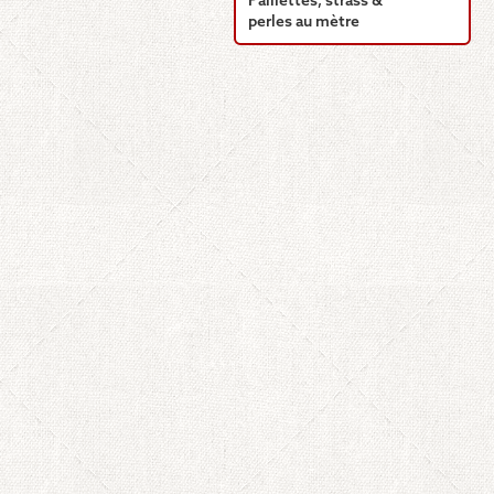
Paillettes, strass &
perles au mètre