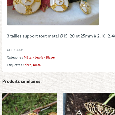
-
Blan
4
rond
or
en
croi
3 tailles support tout métal Ø15, 20 et 25mm à 2.16, 2.4
UGS :
3005-3
Catégorie :
Métal - Jean's - Blaser
Étiquettes :
doré
,
métal
Produits similaires