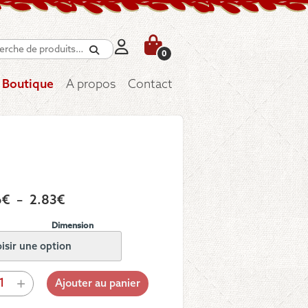
Recherche
0
Boutique
A propos
Contact
Plage
6
€
–
2.83
€
de
Dimension
prix :
2.16€
à
tité
+
Ajouter au panier
2.83€
ton