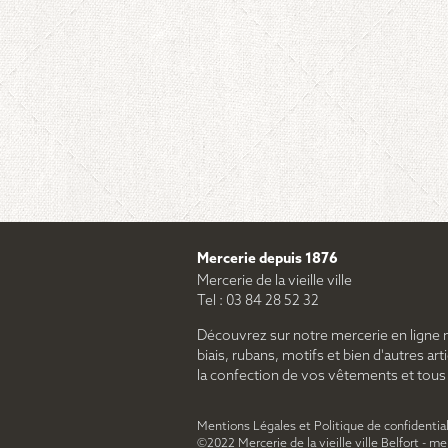
Mercerie depuis 1876
Mercerie de la vieille ville
Tel : 03 84 28 52 32
Découvrez sur notre mercerie en ligne 
biais, rubans, motifs et bien d'autres arti
la confection de vos vêtements et tous le
Mentions Légales et Politique de confidential
©2022 Mercerie de la vieille ville Belfort - m