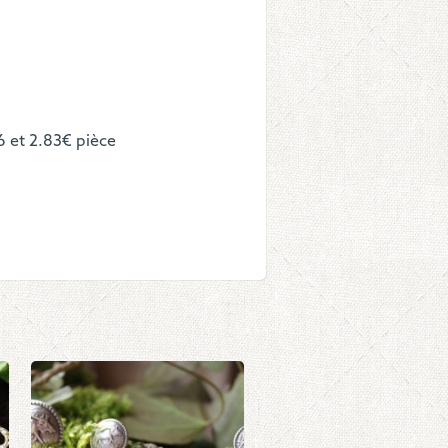
c,
s
x
6 et 2.83€ pièce