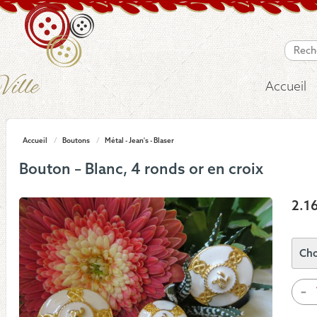
Accueil
Accueil
/
Boutons
/
Métal - Jean's - Blaser
Bouton – Blanc, 4 ronds or en croix
2.1
quan
-
de
Bou