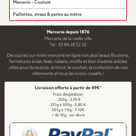
Mercerie – Couture
Paillettes, strass & perles au mètre
Mercerie depuis 1876
Mercerie de la vieille ville
Tel : 03 84 28 52 32
Découvrez sur notre mercerie en ligne nos plus beaux Boutons,
fermetures éclair, biais, rubans, motifs et bien d'autres articles
utiles pour la couture, le tricot, le crochet, la confection de vos
vêtements et tous les loisirs créatifs !
Livraison offerte à partir de 49€*
Frais d'expédition
- 250g : 3,90 €
251g à 500g : 5,80 €
501g à 1 Kg : 7.10€
+ de 1Kg : sur devis