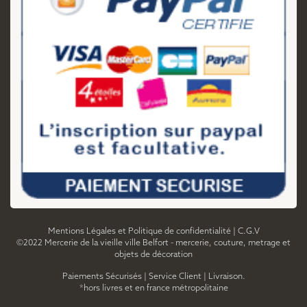
Mentions Légales et Politique de confidentialité
|
C.G.V
©2022 Mercerie de la vieille ville Belfort - mercerie, couture, metrage et
objets de décoration
Paiements Sécurisés
|
Service Client
|
Livraison.
*hors livres et en france métropolitaine