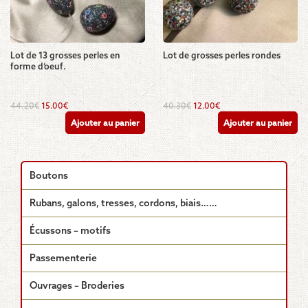
Lot de 13 grosses perles en
Lot de grosses perles rondes
forme d’oeuf.
Le
Le
Le
Le
44.20
€
15.00
€
40.30
€
12.00
€
prix
prix
prix
prix
Ajouter au panier
Ajouter au panier
initial
actuel
initial
actuel
était :
est :
était :
est :
44.20€.
15.00€.
40.30€.
12.00€.
Boutons
Rubans, galons, tresses, cordons, biais……
Écussons – motifs
Passementerie
Ouvrages – Broderies