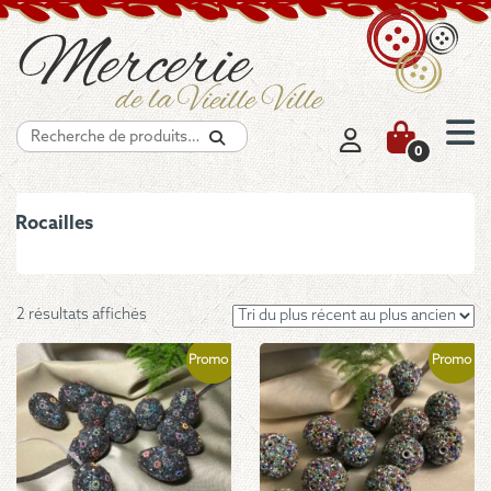
Recherche
0
Rocailles
Trié
2 résultats affichés
du
plus
Promo !
Promo !
récent
au
plus
ancien