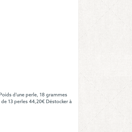
es
me
uf.
. Poids d’une perle, 18 grammes
 de 13 perles 44,20€ Déstocker à