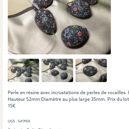
perl
en
for
d’oe
Perle en résine avec incrustations de perles de rocailles
Hauteur 52mm Diamètre au plus large 35mm. Prix du lot
15€
UGS :
541MiX