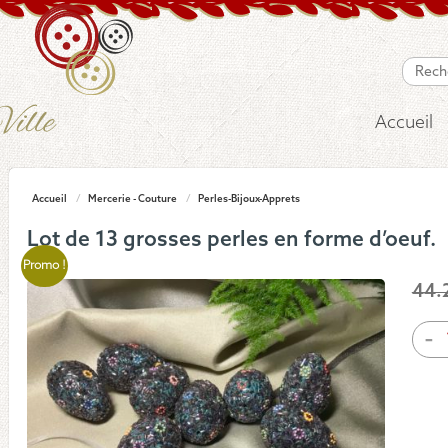
Accueil
Accueil
/
Mercerie - Couture
/
Perles-Bijoux-Apprets
Lot de 13 grosses perles en forme d’oeuf.
Promo !
44.
quan
-
de
Lot
de
13
gros