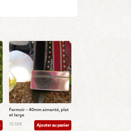
Fermoir – 40mm aimanté, plat
et large
10.50
€
s
Ajouter au panier