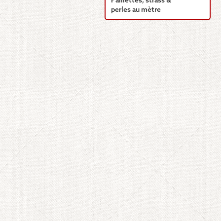
Paillettes, strass &
perles au mètre