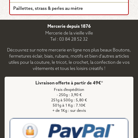
Paillettes, strass & perles au mètre
Mercerie depuis 1876
Mercerie de la vieille ville
Tel : 03 84 28 52 32
Découvrez sur notre mercerie en ligne nos plus beaux Boutons,
fermetures éclair, biais, rubans, motifs et bien d'autres articles
utiles pour la couture, le tricot, le crochet, la confection de vos
vêtements et tous les loisirs créatifs !
Livraison offerte à partir de 49€*
Frais d'expédition
- 250g : 3,90 €
251g à 500g : 5,80 €
501g à 1 Kg : 7.10€
+ de 1Kg : sur devis