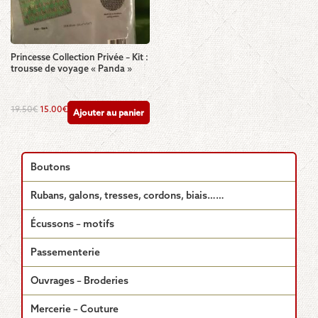
Princesse Collection Privée – Kit :
trousse de voyage « Panda »
Le
Le
19.50
€
15.00
€
Ajouter au panier
prix
prix
initial
actuel
était :
est :
19.50€.
15.00€.
Boutons
Rubans, galons, tresses, cordons, biais……
Écussons – motifs
Passementerie
Ouvrages – Broderies
Mercerie – Couture