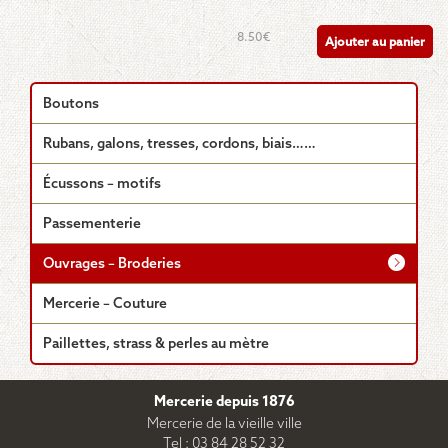
8.50
€
Ajouter au panier
Boutons
Rubans, galons, tresses, cordons, biais……
Écussons – motifs
Passementerie
Ouvrages – Broderies
Mercerie – Couture
Paillettes, strass & perles au mètre
Mercerie depuis 1876
Mercerie de la vieille ville
Tel : 03 84 28 52 32