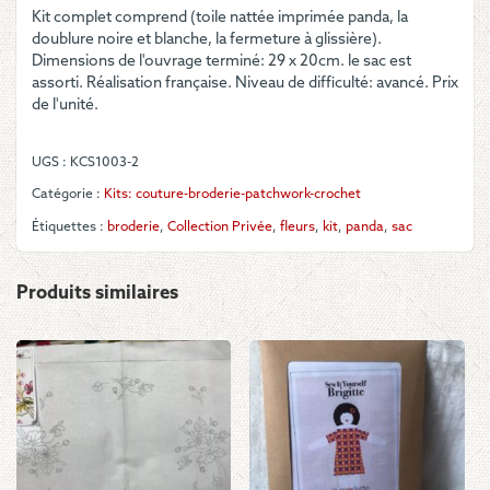
19.50€.
15.00€.
Kit complet comprend (toile nattée imprimée panda, la
Privée
doublure noire et blanche, la fermeture à glissière).
-
Dimensions de l'ouvrage terminé: 29 x 20cm. le sac est
Kit
assorti. Réalisation française. Niveau de difficulté: avancé. Prix
:
de l'unité.
trousse
de
voyage
UGS :
KCS1003-2
"Panda"
Catégorie :
Kits: couture-broderie-patchwork-crochet
Étiquettes :
broderie
,
Collection Privée
,
fleurs
,
kit
,
panda
,
sac
Produits similaires