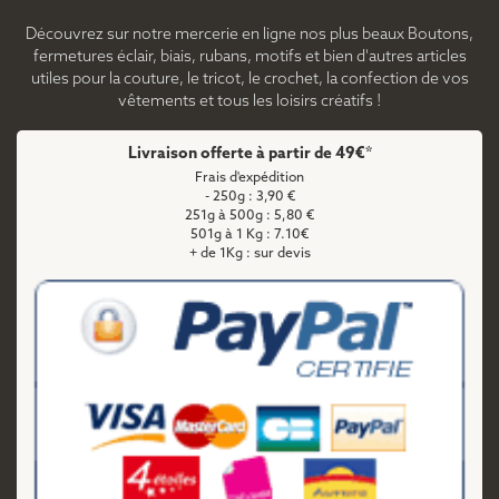
Découvrez sur notre mercerie en ligne nos plus beaux Boutons,
fermetures éclair, biais, rubans, motifs et bien d'autres articles
utiles pour la couture, le tricot, le crochet, la confection de vos
vêtements et tous les loisirs créatifs !
Livraison offerte à partir de 49€*
Frais d'expédition
- 250g : 3,90 €
251g à 500g : 5,80 €
501g à 1 Kg : 7.10€
+ de 1Kg : sur devis