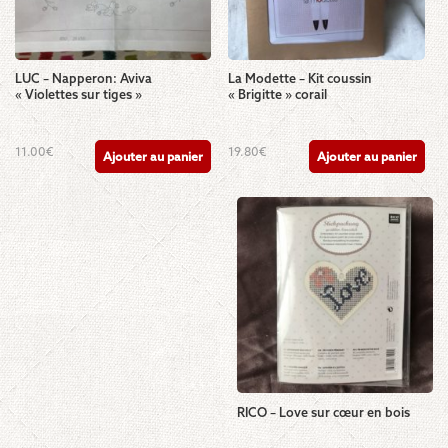
LUC – Napperon: Aviva
La Modette – Kit coussin
« Violettes sur tiges »
« Brigitte » corail
11.00
€
19.80
€
Ajouter au panier
Ajouter au panier
RICO – Love sur cœur en bois