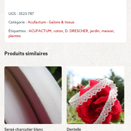
UGS :
3523-787
Catégorie :
Acufactum - Galons & tissus
Étiquettes :
ACUFACTUM
,
coton
,
D. DRESCHER
,
jardin
,
maison
,
plantes
Produits similaires
Sergé charcutier blanc
Dentelle