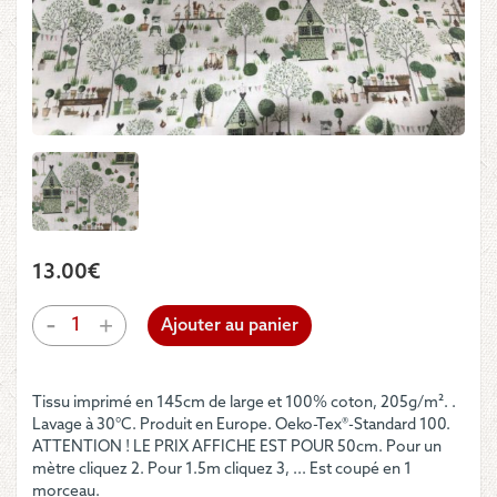
13.00
€
quantité
-
+
Ajouter au panier
de
Tissu
-
Tissu imprimé en 145cm de large et 100% coton, 205g/m². .
Acufactum
Lavage à 30°C. Produit en Europe. Oeko-Tex®-Standard 100.
«Frühlingsgarten»
ATTENTION ! LE PRIX AFFICHE EST POUR 50cm. Pour un
mètre cliquez 2. Pour 1.5m cliquez 3, ... Est coupé en 1
morceau.