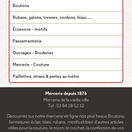
Boutons
Rubans, galons, tresses, cordons, biais……
Écussons – motifs
Passementerie
Ouvrages – Broderies
Mercerie – Couture
Paillettes, strass & perles au mètre
Mercerie depuis 1876
Mercerie de la vieille ville
Tel : 03 84 28 52 32
Découvrez sur notre mercerie en ligne nos plus beaux Boutons,
fermetures éclair, biais, rubans, motifs et bien d'autres articles
utiles pour la couture, le tricot, le crochet, la confection de vos