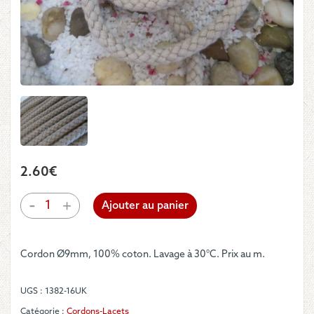
2.60
€
quantité
-
+
Ajouter au panier
de
Cordon
-
Cordon Ø9mm, 100% coton. Lavage à 30°C. Prix au m.
Tressage
serré
couleur
UGS :
1382-16UK
beige
Catégorie :
Cordons-Lacets