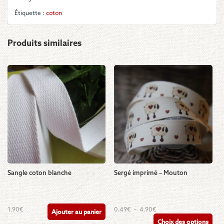
Étiquette :
coton
Produits similaires
Sangle coton blanche
Sergé imprimé – Mouton
Ce
Plage
1.90
€
0.49
€
–
4.90
€
Ajouter au panier
de
produit
Choix des options
prix :