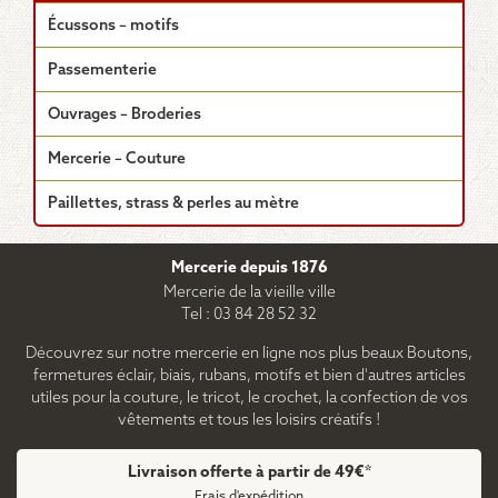
Écussons – motifs
Passementerie
Ouvrages – Broderies
Mercerie – Couture
Paillettes, strass & perles au mètre
Mercerie depuis 1876
Mercerie de la vieille ville
Tel : 03 84 28 52 32
Découvrez sur notre mercerie en ligne nos plus beaux Boutons,
fermetures éclair, biais, rubans, motifs et bien d'autres articles
utiles pour la couture, le tricot, le crochet, la confection de vos
vêtements et tous les loisirs créatifs !
Livraison offerte à partir de 49€*
Frais d'expédition