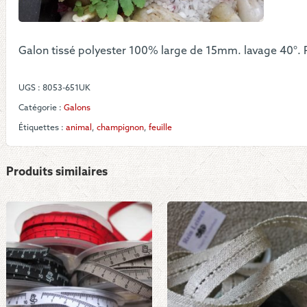
cha
de
la
forê
Galon tissé polyester 100% large de 15mm. lavage 40°. 
UGS :
8053-651UK
Catégorie :
Galons
Étiquettes :
animal
,
champignon
,
feuille
Produits similaires