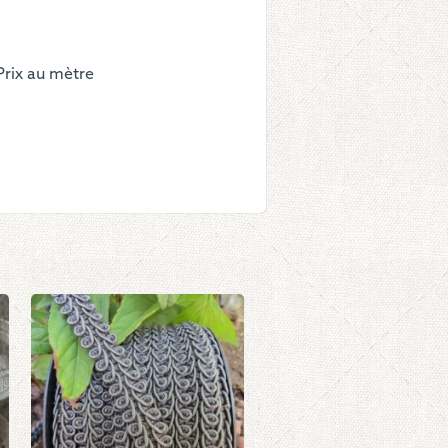
mpignons
t
Prix au mètre