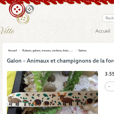
Accueil
Accueil
/
Rubans, galons, tresses, cordons, biais......
/
Galons
Galon – Animaux et champignons de la for
3.5
quan
-
de
Galo
-
Ani
et