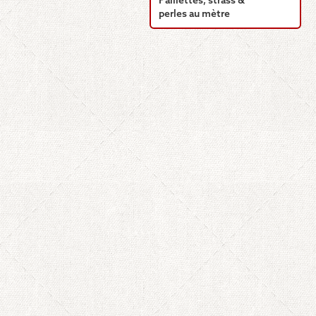
Paillettes, strass &
perles au mètre