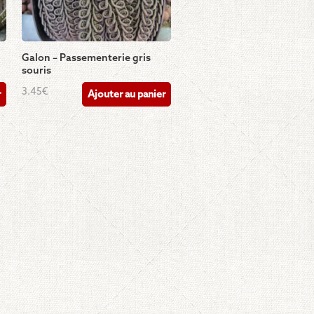
Galon – Passementerie gris
souris
3.45
€
r
Ajouter au panier