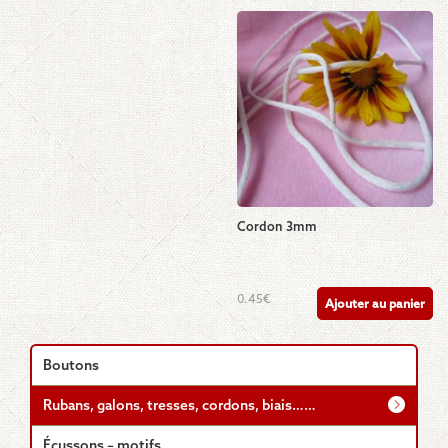
Cordon 3mm
0.45
€
Ajouter au panier
Boutons
Rubans, galons, tresses, cordons, biais……
Écussons – motifs