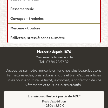
Passementerie
Ouvrages – Broderies
Mercerie – Couture
Paillettes, strass & perles au mètre
Mercerie depuis 1876
Mercerie de la vieille ville
Tel : 03 84 28 52 32
Découvrez sur notre mercerie en ligne nos plus beaux Boutons,
fermetures éclair, biais, rubans, motifs et bien d'autres articles
utiles pour la couture, le tricot, le crochet, la confection de vos
vêtements et tous les loisirs créatifs !
Livraison offerte à partir de 49€*
Frais d'expédition
- 250g : 3,90 €