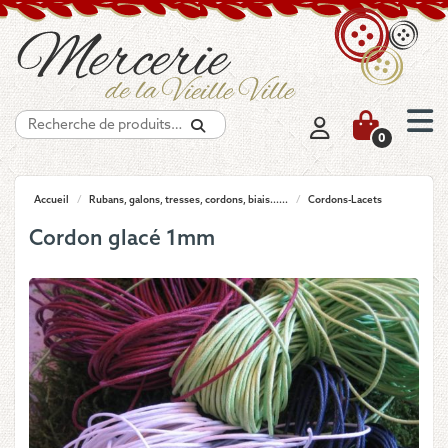
Recherche
0
Accueil
/
Rubans, galons, tresses, cordons, biais......
/
Cordons-Lacets
Cordon glacé 1mm