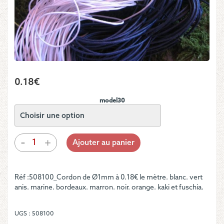
0.18
€
model30
quantité
-
+
Ajouter au panier
de
Cordon
glacé
Réf :508100_Cordon de Ø1mm à 0.18€ le mètre. blanc. vert
1mm
anis. marine. bordeaux. marron. noir. orange. kaki et fuschia.
UGS :
508100