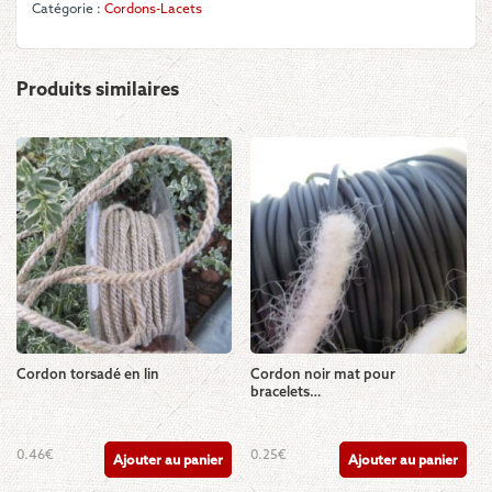
Catégorie :
Cordons-Lacets
Produits similaires
Cordon torsadé en lin
Cordon noir mat pour
bracelets…
0.46
€
0.25
€
Ajouter au panier
Ajouter au panier