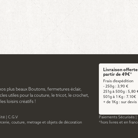
page
du
produit
Livraison offerte
partir de 49€*
Frais d'expédition
- 250g : 3,90 €
nos plus beaux Boutons, fermetures éclair,
251g à 500g : 5,80 
cles utiles pour la couture, le tricot, le crochet,
501g à 1 Kg : 7.10€
s loisirs créatifs !
+ de 1Kg : sur devis
ité
|
C.G.V
Paiements Sécurisés
|
ercerie, couture, metrage et objets de décoration
*hors livres et en fran