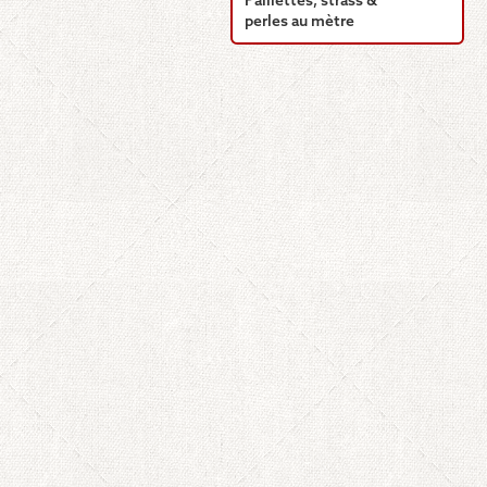
Paillettes, strass &
perles au mètre