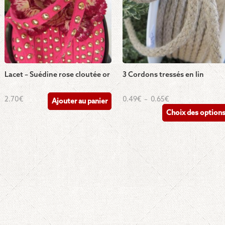
Lacet – Suédine rose cloutée or
3 Cordons tressés en lin
Ce
Plage
2.70
€
0.49
€
–
0.65
€
Ajouter au panier
de
produit
Choix des option
prix :
a
0.49€
à
plusieurs
0.65€
variations.
Les
options
peuvent
être
choisies
sur
la