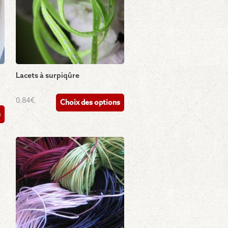
Lacets à surpiqûre
Ce
0.84
€
Choix des options
produit
s
a
plusieurs
variations.
Les
options
peuvent
être
choisies
sur
la