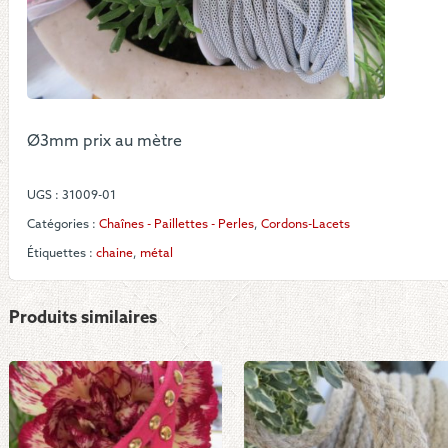
cott
de
mail
Ø3mm prix au mètre
UGS :
31009-01
Catégories :
Chaînes - Paillettes - Perles
,
Cordons-Lacets
Étiquettes :
chaine
,
métal
Produits similaires