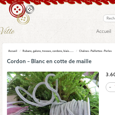
Accueil
Accueil
/
Rubans, galons, tresses, cordons, biais......
/
Chaînes - Paillettes - Perles
Cordon – Blanc en cotte de maille
3.6
quan
-
de
Cor
-
Blan
en