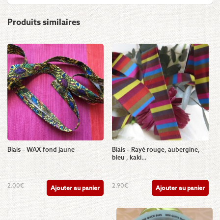
Produits similaires
Biais – WAX fond jaune
Biais – Rayé rouge, aubergine,
bleu , kaki…
2.00
€
2.90
€
Ajouter au panier
Ajouter au panier