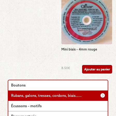
Mini biais – 4mm rouge
8.50
€
Ajouter au panier
Boutons
Rubans, galons, tresses, cordons, biais……
Écussons – motifs