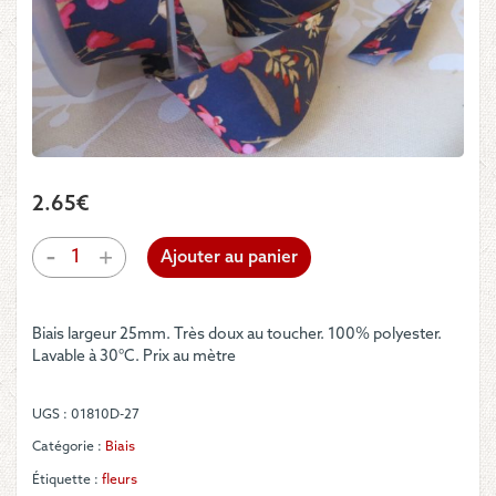
2.65
€
quantité
-
+
Ajouter au panier
de
Biais
-
Biais largeur 25mm. Très doux au toucher. 100% polyester.
Tiges
Lavable à 30°C. Prix au mètre
de
fleurs
rouges
UGS :
01810D-27
sur
fond
Catégorie :
Biais
marine
Étiquette :
fleurs