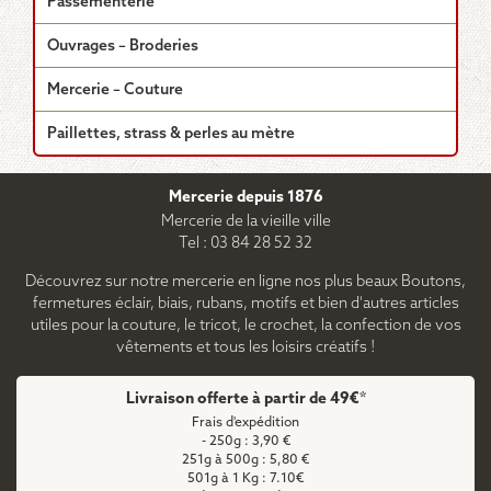
Passementerie
Ouvrages – Broderies
Mercerie – Couture
Paillettes, strass & perles au mètre
Mercerie depuis 1876
Mercerie de la vieille ville
Tel : 03 84 28 52 32
Découvrez sur notre mercerie en ligne nos plus beaux Boutons,
fermetures éclair, biais, rubans, motifs et bien d'autres articles
utiles pour la couture, le tricot, le crochet, la confection de vos
vêtements et tous les loisirs créatifs !
Livraison offerte à partir de 49€*
Frais d'expédition
- 250g : 3,90 €
251g à 500g : 5,80 €
501g à 1 Kg : 7.10€