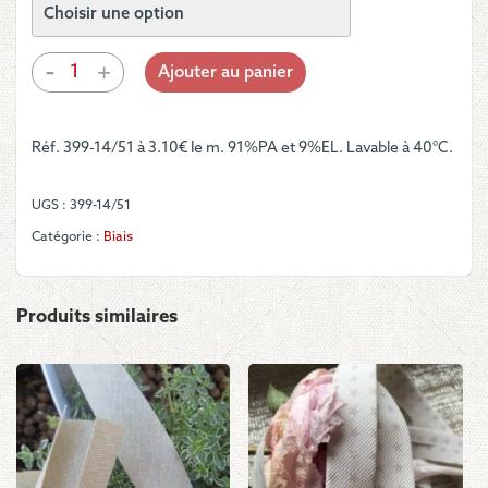
quantité
-
+
Ajouter au panier
de
Biais
-
Réf. 399-14/51 à 3.10€ le m. 91%PA et 9%EL. Lavable à 40°C.
Extensibles
noir
ou
UGS :
399-14/51
blanc
Catégorie :
Biais
Produits similaires