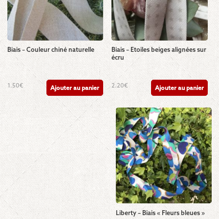
Biais – Couleur chiné naturelle
Biais – Etoiles beiges alignées sur
écru
1.50
€
2.20
€
Ajouter au panier
Ajouter au panier
Liberty – Biais « Fleurs bleues »