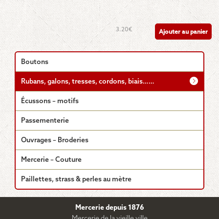
3.20
€
Ajouter au panier
Boutons
Rubans, galons, tresses, cordons, biais……
Écussons – motifs
Passementerie
Ouvrages – Broderies
Mercerie – Couture
Paillettes, strass & perles au mètre
Mercerie depuis 1876
Mercerie de la vieille ville