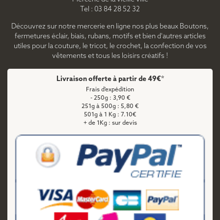
Tel : 03 84 28 52 32
Découvrez sur notre mercerie en ligne nos plus beaux Boutons,
fermetures éclair, biais, rubans, motifs et bien d'autres articles
utiles pour la couture, le tricot, le crochet, la confection de vos
vêtements et tous les loisirs créatifs !
Livraison offerte à partir de 49€*
Frais d'expédition
- 250g : 3,90 €
251g à 500g : 5,80 €
501g à 1 Kg : 7.10€
+ de 1Kg : sur devis