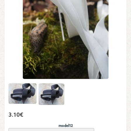
3.10
€
model12