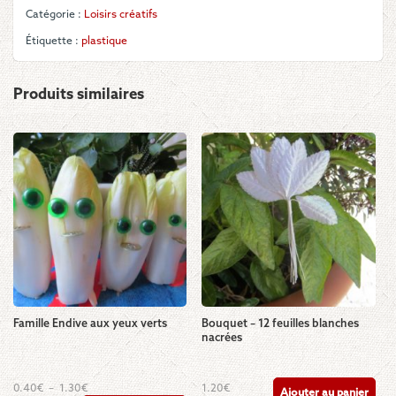
Catégorie :
Loisirs créatifs
Étiquette :
plastique
Produits similaires
Famille Endive aux yeux verts
Bouquet – 12 feuilles blanches
nacrées
Ce
Plage
0.40
€
–
1.30
€
1.20
€
Ajouter au panier