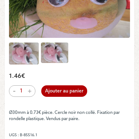
1.46
€
quantité
-
+
Ajouter au panier
de
Yeux
-
Ø30mm à 0.73€ pièce. Cercle noir non collé. Fixation par
regard
rondelle plastique. Vendus par paire.
mobile
30mm
UGS :
B-85516.1