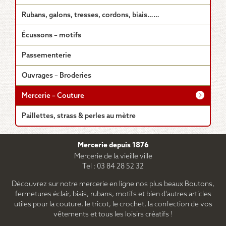
Rubans, galons, tresses, cordons, biais……
Écussons – motifs
Passementerie
Ouvrages – Broderies
Mercerie – Couture
Paillettes, strass & perles au mètre
Mercerie depuis 1876
Mercerie de la vieille ville
Tel : 03 84 28 52 32
Découvrez sur notre mercerie en ligne nos plus beaux Boutons,
fermetures éclair, biais, rubans, motifs et bien d'autres articles
utiles pour la couture, le tricot, le crochet, la confection de vos
vêtements et tous les loisirs créatifs !