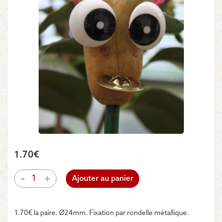
1.70
€
quantité
-
+
Ajouter au panier
de
Yeux
excentriques
1.70€ la paire. Ø24mm. Fixation par rondelle métallique.