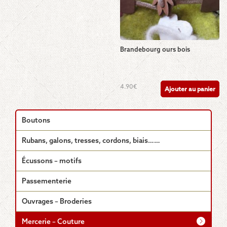
Brandebourg ours bois
4.90
€
Ajouter au panier
Boutons
Rubans, galons, tresses, cordons, biais……
Écussons – motifs
Passementerie
Ouvrages – Broderies
Mercerie – Couture