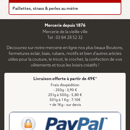
Paillettes, strass & perles au mètre
Mercerie depuis 1876
Mercerie de la vieille ville
Tel : 03 84 28 52 32
Découvrez sur notre mercerie en ligne nos plus beaux Boutons,
fermetures éclair, biais, rubans, motifs et bien d'autres articles
utiles pour la couture, le tricot, le crochet, la confection de vos
vêtements et tous les loisirs créatifs !
Livraison offerte à partir de 49€*
Frais d'expédition
- 250g : 3,90 €
251g à 500g : 5,80 €
501g à 1 Kg : 7.10€
+ de 1Kg : sur devis