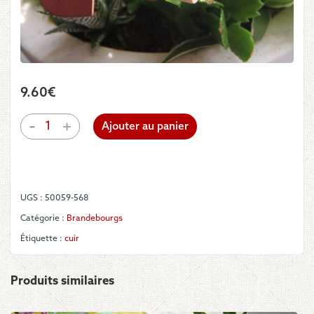
9.60
€
quantité
-
+
Ajouter au panier
de
Brandebourg
cuir
écureuil
UGS :
50059-568
Catégorie :
Brandebourgs
Étiquette :
cuir
Produits similaires