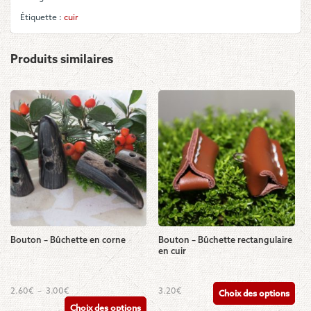
Étiquette :
cuir
Produits similaires
Bouton – Bûchette en corne
Bouton – Bûchette rectangulaire
en cuir
Ce
Ce
Plage
2.60
€
–
3.00
€
3.20
€
Choix des options
de
produit
produit
Choix des options
prix :