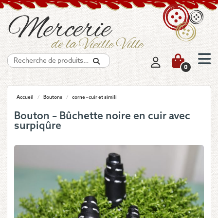
Recherche
0
Accueil
/
Boutons
/
corne - cuir et simili
Bouton – Bûchette noire en cuir avec
surpiqûre