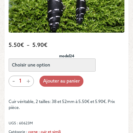
Plage
5.50
€
–
5.90
€
de
model24
prix :
5.50€
à
quantité
-
+
Ajouter au panier
de
5.90€
Bouton
-
Cuir véritable, 2 tailles: 38 et 52mm à 5.50€ et 5.90€. Prix
Bûchette
pièce.
noire
en
cuir
UGS :
60623M
avec
surpiqûre
Catégorie :
corne - cuir et simili