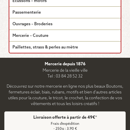
Écussons – motifs
Passementerie
Ouvrages – Broderies
Mercerie – Couture
Paillettes, strass & perles au mètre
Mercerie depuis 1876
Mercerie de la vieille ville
Tel : 03 84 28 52 32
Découvrez sur notre mercerie en ligne nos plus beaux Boutons,
fermetures éclair, biais, rubans, motifs et bien d'autres articles
utiles pour la couture, le tricot, le crochet, la confection de vos
vêtements et tous les loisirs créatifs !
Livraison offerte à partir de 49€*
Frais d'expédition
- 250g : 3,90 €