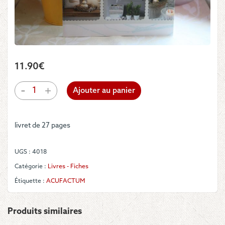
11.90
€
quantité
-
+
Ajouter au panier
de
Acufactum
-
livret de 27 pages
Frühlingsmomente
UGS :
4018
Catégorie :
Livres - Fiches
Étiquette :
ACUFACTUM
Produits similaires