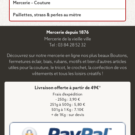
Mercerie – Couture
Paillettes, strass & perles au mètre
Mercerie depuis 1876
Mercerie de la vieille ville
Tel : 03 84 28 52 32
Découvrez sur notre mercerie en ligne nos plus beaux Boutons,
fermetures éclair, biais, rubans, motifs et bien d'autres articles
utiles pour la couture, le tricot, le crochet, la confection de vos
vêtements et tous les loisirs créatifs !
Livraison offerte à partir de 49€*
Frais d'expédition
- 250g : 3,90 €
251g à 500g : 5,80 €
501g à 1 Kg : 7.10€
+ de 1Kg : sur devis