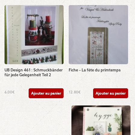
UB Design 461 : Schmuckbänder
Fiche – La fète du primtemps
für jede Gelegenheit Teil 2
6.00
€
12.80
€
Ajouter au panier
Ajouter au panier