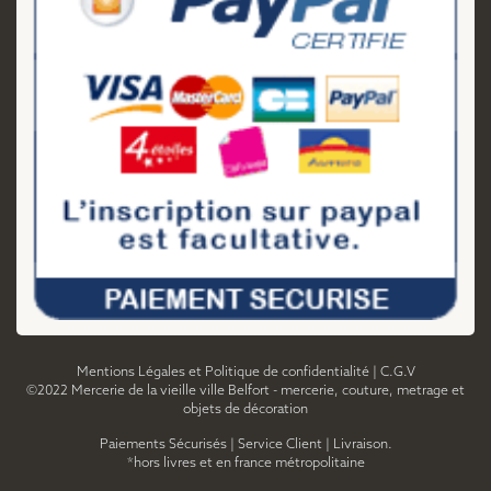
Mentions Légales et Politique de confidentialité
|
C.G.V
©2022 Mercerie de la vieille ville Belfort - mercerie, couture, metrage et
objets de décoration
Paiements Sécurisés
|
Service Client
|
Livraison.
*hors livres et en france métropolitaine