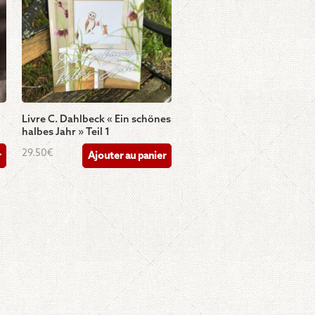
Livre C. Dahlbeck « Ein schönes
halbes Jahr » Teil 1
29.50
€
r
Ajouter au panier