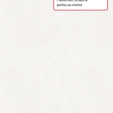
Paillettes, strass &
perles au mètre