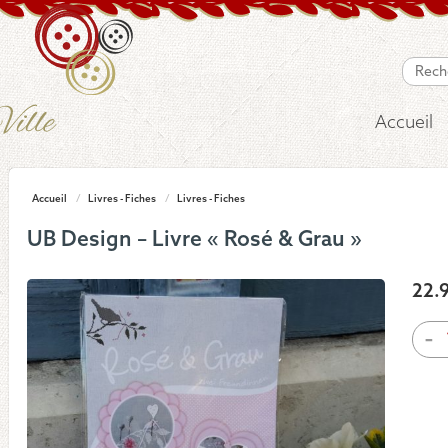
Accueil
Accueil
/
Livres - Fiches
/
Livres - Fiches
UB Design – Livre « Rosé & Grau »
22.
quan
-
de
UB
Desi
-
Livr