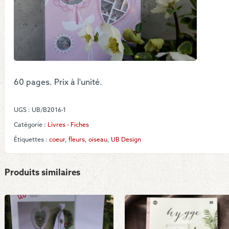
"Ros
&
Grau
60 pages. Prix à l'unité.
UGS :
UB/B2016-1
Catégorie :
Livres - Fiches
Étiquettes :
coeur
,
fleurs
,
oiseau
,
UB Design
Produits similaires