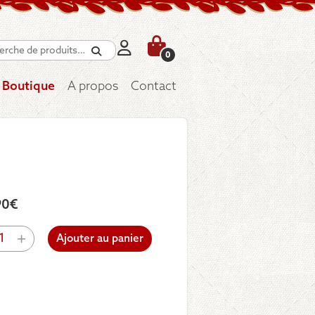
Recherche
0
Boutique
A propos
Contact
90
€
tité
+
Ajouter au panier
gn
e