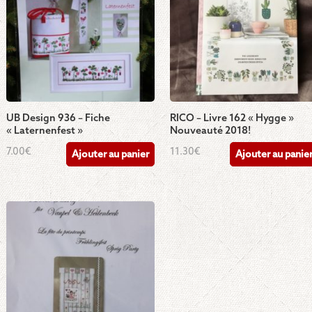
UB Design 936 – Fiche
RICO – Livre 162 « Hygge »
« Laternenfest »
Nouveauté 2018!
7.00
€
11.30
€
Ajouter au panier
Ajouter au panie