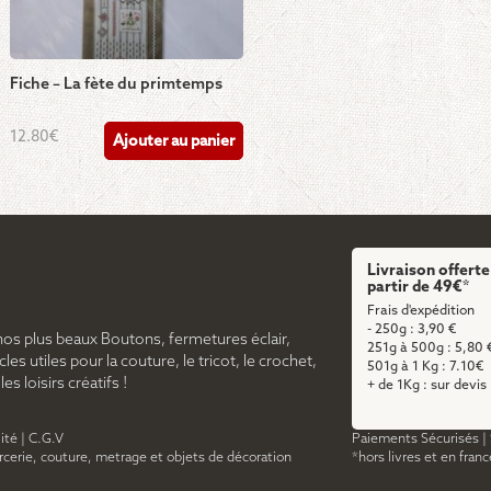
Fiche – La fète du primtemps
12.80
€
Ajouter au panier
Livraison offerte
partir de 49€*
Frais d'expédition
- 250g : 3,90 €
nos plus beaux Boutons, fermetures éclair,
251g à 500g : 5,80 
cles utiles pour la couture, le tricot, le crochet,
501g à 1 Kg : 7.10€
s loisirs créatifs !
+ de 1Kg : sur devis
ité
|
C.G.V
Paiements Sécurisés
|
ercerie, couture, metrage et objets de décoration
*hors livres et en fran