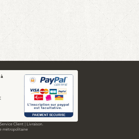
 à
€
Service Client
|
Livraison.
ce métropolitaine