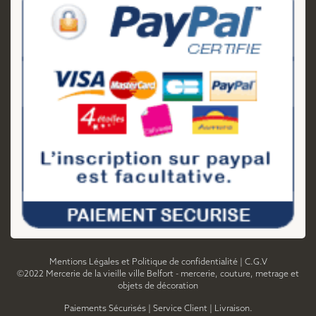
Mentions Légales et Politique de confidentialité
|
C.G.V
©2022 Mercerie de la vieille ville Belfort - mercerie, couture, metrage et
objets de décoration
Paiements Sécurisés
|
Service Client
|
Livraison.