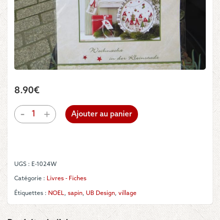
8.90
€
quantité
-
+
Ajouter au panier
de
UB
Design
-
Fiche
UGS :
E-1024W
"Weihnacht
in
Catégorie :
Livres - Fiches
der
Étiquettes :
NOEL
,
sapin
,
UB Design
,
village
Kleinstadt"
Nouveauté
2017!