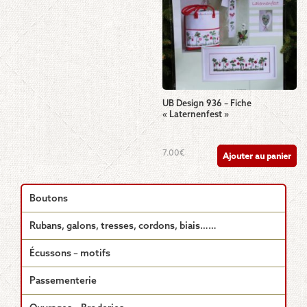
UB Design 936 – Fiche
« Laternenfest »
7.00
€
Ajouter au panier
Boutons
Rubans, galons, tresses, cordons, biais……
Écussons – motifs
Passementerie