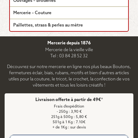
Ouvrages – Broderies
Mercerie – Couture
Paillettes, strass & perles au mètre
Mercerie depuis 1876
Mercerie de la vieille ville
Tel : 03 84 28 52 32
Découvrez sur notre mercerie en ligne nos plus beaux Boutons,
fermetures éclair, biais, rubans, motifs et bien d'autres articles
utiles pour la couture, le tricot, le crochet, la confection de vos
vêtements et tous les loisirs créatifs !
Livraison offerte à partir de 49€*
Frais d'expédition
- 250g : 3,90 €
251g à 500g : 5,80 €
501g à 1 Kg : 7.10€
+ de 1Kg : sur devis