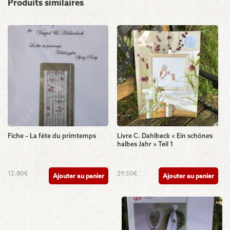
Produits similaires
Fiche – La fète du primtemps
Livre C. Dahlbeck « Ein schönes
halbes Jahr » Teil 1
12.80
€
29.50
€
Ajouter au panier
Ajouter au panier