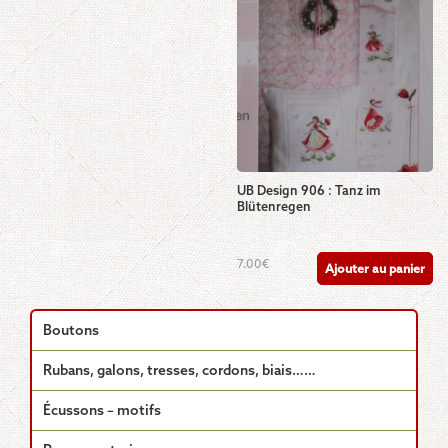
UB Design 906 : Tanz im
Blütenregen
7.00
€
Ajouter au panier
Boutons
Rubans, galons, tresses, cordons, biais……
Écussons – motifs