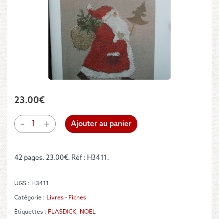
23.00
€
quantité
-
+
Ajouter au panier
de
Livre
-
42 pages. 23.00€. Réf : H3411.
Das
Nikolausbuch
UGS :
H3411
Catégorie :
Livres - Fiches
Étiquettes :
FLASDICK
,
NOEL