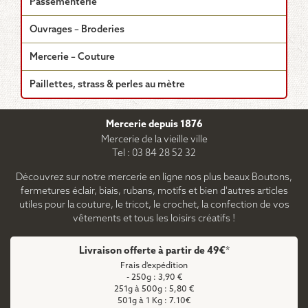
Passementerie
Ouvrages – Broderies
Mercerie – Couture
Paillettes, strass & perles au mètre
Mercerie depuis 1876
Mercerie de la vieille ville
Tel : 03 84 28 52 32
Découvrez sur notre mercerie en ligne nos plus beaux Boutons,
fermetures éclair, biais, rubans, motifs et bien d'autres articles
utiles pour la couture, le tricot, le crochet, la confection de vos
vêtements et tous les loisirs créatifs !
Livraison offerte à partir de 49€*
Frais d'expédition
- 250g : 3,90 €
251g à 500g : 5,80 €
501g à 1 Kg : 7.10€