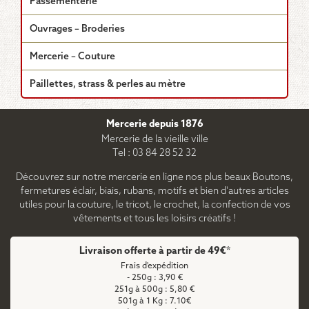
Passementerie
Ouvrages – Broderies
Mercerie – Couture
Paillettes, strass & perles au mètre
Mercerie depuis 1876
Mercerie de la vieille ville
Tel : 03 84 28 52 32
Découvrez sur notre mercerie en ligne nos plus beaux Boutons,
fermetures éclair, biais, rubans, motifs et bien d'autres articles
utiles pour la couture, le tricot, le crochet, la confection de vos
vêtements et tous les loisirs créatifs !
Livraison offerte à partir de 49€*
Frais d'expédition
- 250g : 3,90 €
251g à 500g : 5,80 €
501g à 1 Kg : 7.10€