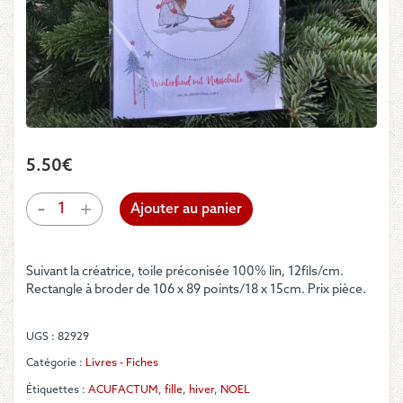
5.50
€
quantité
-
+
Ajouter au panier
de
Acufactum
-
Suivant la créatrice, toile préconisée 100% lin, 12fils/cm.
Fiche
Rectangle à broder de 106 x 89 points/18 x 15cm. Prix pièce.
"Winterkind
mit
Nussschale"
UGS :
82929
Catégorie :
Livres - Fiches
Étiquettes :
ACUFACTUM
,
fille
,
hiver
,
NOEL