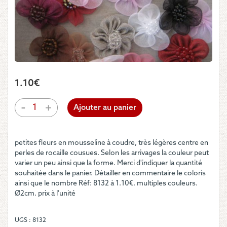
1.10
€
quantité
-
+
Ajouter au panier
de
Applications
-
petites fleurs en mousseline à coudre, très légères centre en
Fleurs
perles de rocaille cousues. Selon les arrivages la couleur peut
mousseline
varier un peu ainsi que la forme. Merci d'indiquer la quantité
souhaitée dans le panier. Détailler en commentaire le coloris
ainsi que le nombre Réf: 8132 à 1.10€. multiples couleurs.
Ø2cm. prix à l'unité
UGS :
8132