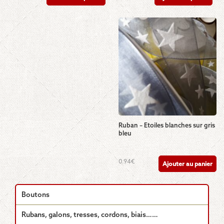
produit
a
plusieurs
variations.
Les
options
peuvent
être
choisies
sur
la
page
du
Ruban – Etoiles blanches sur gris
produit
bleu
0.94
€
Ajouter au panier
Boutons
Rubans, galons, tresses, cordons, biais……