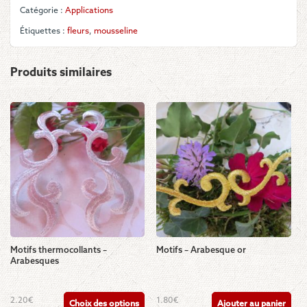
Catégorie :
Applications
Étiquettes :
fleurs
,
mousseline
Produits similaires
Motifs thermocollants –
Motifs – Arabesque or
Arabesques
Ce
2.20
€
1.80
€
Choix des options
Ajouter au panier