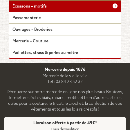
Écussons – motifs
Passementerie
Ouvrages – Broderies
Mercerie – Couture
Paillettes, strass & perles au mètre
Mercerie depuis 1876
Mercerie de la vieille ville
Tel : 03 84 28 52 32
Découvrez sur notre mercerie en ligne nos plus beaux Boutons,
fermetures éclair, biais, rubans, motifs et bien d'autres articles
utiles pour la couture, le tricot, le crochet, la confection de vos
vêtements et tous les loisirs créatifs !
Livraison offerte à partir de 49€*
Frais d'expédition