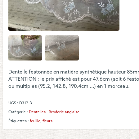
bleu
sur
tige
blan
Dentelle festonnée en matière synthétique hauteur 85mm
ATTENTION : le prix affiché est pour 47.6cm (soit 6 fest
ou multiples (95.2, 142.8, 190,4cm ...) en 1 morceau.
UGS :
D312-B
Catégorie :
Dentelles - Broderie anglaise
Étiquettes :
feuille
,
fleurs