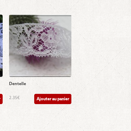
Dentelle
2.35
€
r
Ajouter au panier