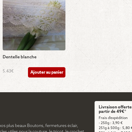
Dentelle blanche
5.43
€
Ajouter au panier
Livraison offerte
partir de 49€*
Frais d'expédition
- 250g : 3,90 €
nos plus beaux Boutons, fermetures éclair,
251g à 500g : 5,80 
cles utiles pour la couture, le tricot, le crochet,