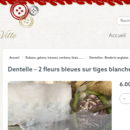
Accueil
Accueil
/
Rubans, galons, tresses, cordons, biais......
/
Dentelles - Broderie anglaise
Dentelle – 2 fleurs bleues sur tiges blanch
6.0
quan
-
de
Dent
-
2
fleur