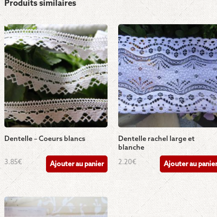
Produits similaires
Dentelle – Coeurs blancs
Dentelle rachel large et
blanche
3.85
€
2.20
€
Ajouter au panier
Ajouter au panie