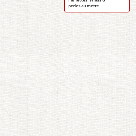
Paillettes, strass &
perles au mètre