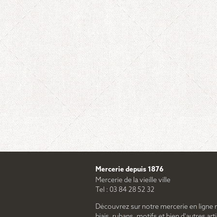
Mercerie depuis 1876
Mercerie de la vieille ville
Tel : 03 84 28 52 32
Découvrez sur notre mercerie en ligne 
biais, rubans, motifs et bien d'autres arti