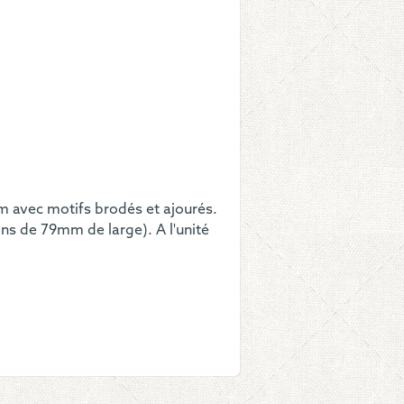
es
s
ches
 avec motifs brodés et ajourés.
ons de 79mm de large). A l'unité