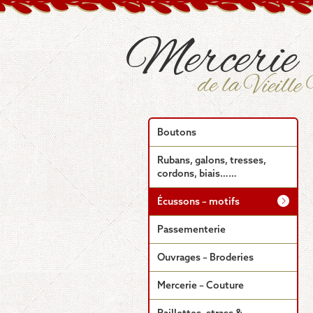
Boutons
Rubans, galons, tresses,
cordons, biais……
Écussons – motifs
Passementerie
Ouvrages – Broderies
Mercerie – Couture