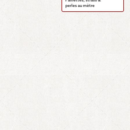
Paillettes, strass &
perles au mètre