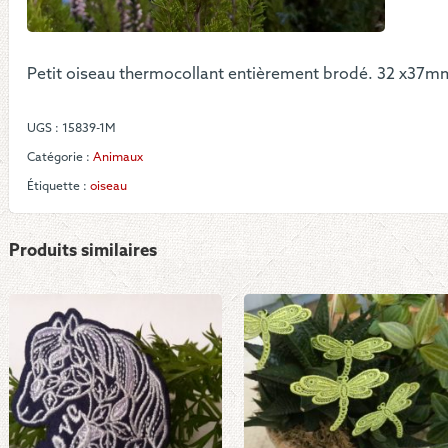
iles
Petit oiseau thermocollant entièrement brodé. 32 x37mm 
UGS :
15839-1M
Catégorie :
Animaux
Étiquette :
oiseau
Produits similaires