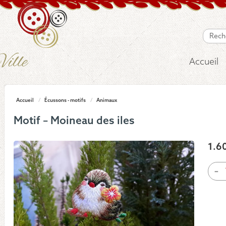
Accueil
Accueil
/
Écussons - motifs
/
Animaux
Motif – Moineau des iles
1.6
quan
-
de
Moti
-
Moi
des