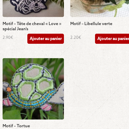
Motif – Tête de cheval « Love »
Motif – Libellule verte
spécial Jean’s
2.90
€
2.20
€
Ajouter au panier
Ajouter au panie
Motif – Tortue