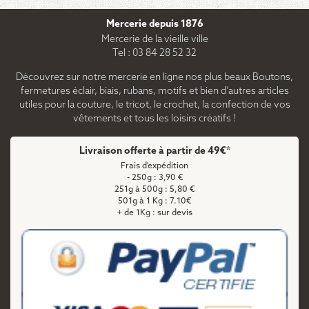
Mercerie depuis 1876
Mercerie de la vieille ville
Tel : 03 84 28 52 32
Découvrez sur notre mercerie en ligne nos plus beaux Boutons,
fermetures éclair, biais, rubans, motifs et bien d'autres articles
utiles pour la couture, le tricot, le crochet, la confection de vos
vêtements et tous les loisirs créatifs !
Livraison offerte à partir de 49€*
Frais d'expédition
- 250g : 3,90 €
251g à 500g : 5,80 €
501g à 1 Kg : 7.10€
+ de 1Kg : sur devis