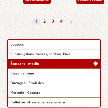
1
2
3
4
→
Boutons
Rubans, galons, tresses, cordons, biais……
Écussons – motifs
Passementerie
Ouvrages – Broderies
Mercerie – Couture
Paillettes, strass & perles au mètre