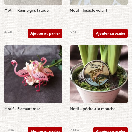
Motif – Renne gris tatoué
Motif – Insecte volant
4.60
€
5.50
€
Ajouter au panier
Ajouter au panier
Motif – Flamant rose
Motif – pêche à la mouche
3.80
€
2.80
€
Ajouter au panier
Ajouter au panier