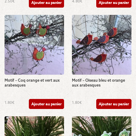
2.50
€
4.80
€
Ajouter au panier
Ajouter au panier
Motif – Coq orange et vert aux
Motif – Oiseau bleu et orange
arabesques
aux arabesques
1.80
€
1.80
€
Ajouter au panier
Ajouter au panier