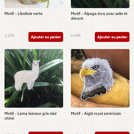
Motif – Libellule verte
Motif – Alpaga écru avec selle et
décoré
2.20
€
6.00
€
Ajouter au panier
Ajouter au panier
Motif – Lama laineux gris clair
Motif – Aigle royal américain
chiné