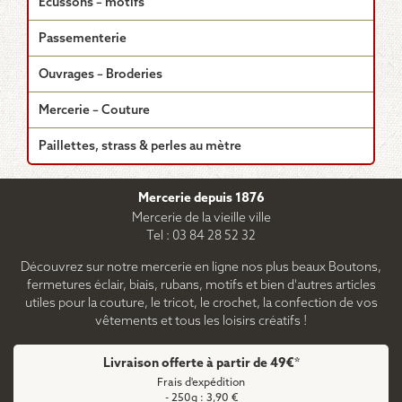
Écussons – motifs
choisies
sur
Passementerie
la
page
Ouvrages – Broderies
du
produit
Mercerie – Couture
Paillettes, strass & perles au mètre
Mercerie depuis 1876
Mercerie de la vieille ville
Tel : 03 84 28 52 32
Découvrez sur notre mercerie en ligne nos plus beaux Boutons,
fermetures éclair, biais, rubans, motifs et bien d'autres articles
utiles pour la couture, le tricot, le crochet, la confection de vos
vêtements et tous les loisirs créatifs !
Livraison offerte à partir de 49€*
Frais d'expédition
- 250g : 3,90 €