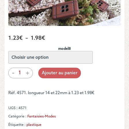
Plage
1.23
€
–
1.98
€
de
model8
prix :
1.23€
à
quantité
-
+
Ajouter au panier
de
1.98€
Boutons
-
Réf. 4571. longueur 14 et 22mm à 1.23 et 1.98€
Rectangulaire
à
4
UGS :
4571
trous
Catégorie :
Fantaisies-Modes
Étiquette :
plastique