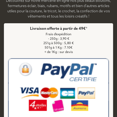
Découvrez sur notre mercerie en ligne nos plus beaux Boutons,
fermetures éclair, biais, rubans, motifs et bien d'autres articles
utiles pour la couture, le tricot, le crochet, la confection de vos
vêtements et tous les loisirs créatifs !
Livraison offerte à partir de 49€*
Frais d'expédition
- 250g : 3,90 €
251g à 500g : 5,80 €
501g à 1 Kg : 7.10€
+ de 1Kg : sur devis