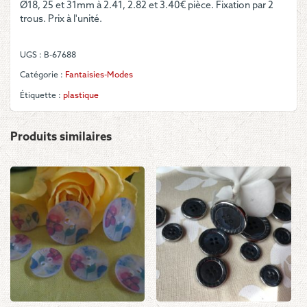
Ø18, 25 et 31mm à 2.41, 2.82 et 3.40€ pièce. Fixation par 2
Carré
trous. Prix à l'unité.
écru
clair
transparent
UGS :
B-67688
avec
bord
Catégorie :
Fantaisies-Modes
blanc
Étiquette :
plastique
Produits similaires